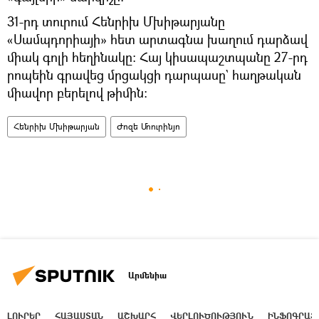
31-րդ տուրում Հենրիխ Մխիթարյանը
«Սամպդորիայի» հետ արտագնա խաղում դարձավ
միակ գոլի հեղինակը։ Հայ կիսապաշտպանը 27-րդ
րոպեին գրավեց մրցակցի դարպասը` հաղթական
միավոր բերելով թիմին։
Հենրիխ Մխիթարյան
Ժոզե Մոուրինյո
Արմենիա
ԼՈՒՐԵՐ
ՀԱՅԱՍՏԱՆ
ԱՇԽԱՐՀ
ՎԵՐԼՈՒԾՈՒԹՅՈՒՆ
ԻՆՖՈԳՐԱՖ