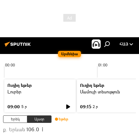
ՀԱՅ
Արմենիա
00:00
01:00
Ուղիղ եթեր
Ուղիղ եթեր
Լուրեր
Մամուլի տեսություն
09:00
09:15
5 ր
2 ր
Երեկ
Այսօր
Եթեր
ք. Երևան
106.0