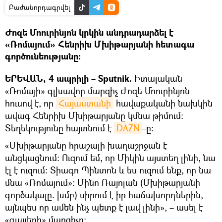
Բաժանորդագրվել
Ժոզե Մոուրինյոն կրկին անդրադարձել է
«Ռոմայում» Հենրիխ Մխիթարյանի հետագա
գործունեությանը։
ԵՐԵՎԱՆ, 4 ապրիլի – Sputnik.
Իտալական
«Ռոմայի» գլխավոր մարզիչ Ժոզե Մոուրինյոն
հուսով է, որ
Հայաստանի
հավաքականի նախկին
ավագ Հենրիխ Մխիթարյանը կմնա թիմում։
Տեղեկությունը հայտնում է
DAZN
–ը։
«Մխիթարյանը հրաշալի խաղաշրջան է
անցկացնում։ Ուզում եմ, որ Միկին այստեղ լինի, նա
էլ է ուզում։ Տիագո Պինտոն և ես ուզում ենք, որ նա
մնա «Ռոմայում»։ Մինո Ռայոլան (Մխիթարյանի
գործակալը. խմբ) սիրում է իր հաճախորդներին,
այնպես որ ամեն ինչ պետք է լավ լինի», – ասել է
«գայլերի» մարզիչը։