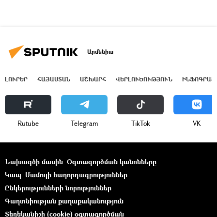
Արմենիա
ԼՈՒՐԵՐ
ՀԱՅԱՍՏԱՆ
ԱՇԽԱՐՀ
ՎԵՐԼՈՒԾՈՒԹՅՈՒՆ
ԻՆՖՈԳՐԱՖ
Rutube
Telegram
ТikТоk
VK
Նախագծի մասին
Օգտագործման կանոնները
Կապ
Մամուլի հաղորդագրություններ
Ընկերությունների նորություններ
Գաղտնիության քաղաքականություն
Տեղեկանիշի (cookie) օգտագործման