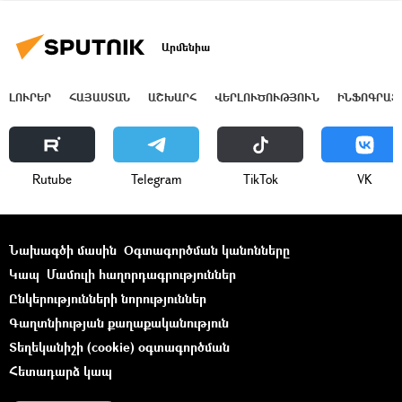
Արմենիա
ԼՈՒՐԵՐ
ՀԱՅԱՍՏԱՆ
ԱՇԽԱՐՀ
ՎԵՐԼՈՒԾՈՒԹՅՈՒՆ
ԻՆՖՈԳՐԱՖ
Rutube
Telegram
ТikТоk
VK
Նախագծի մասին
Օգտագործման կանոնները
Կապ
Մամուլի հաղորդագրություններ
Ընկերությունների նորություններ
Գաղտնիության քաղաքականություն
Տեղեկանիշի (cookie) օգտագործման
Հետադարձ կապ