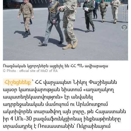
Ռազմական կցորդներն այցելել են ՀՀ ՊՆ ավիաբազա
© Photo :
official site of MoD of RA
Հիշեցնենք
՝ ՀՀ վարչապետ Նիկոլ Փաշինյանն
այսօր կառավարության նիստում «աղաղակող
ապատեղեկատվություն» էր անվանել
ադրբեջանական մամուլում ու Արևմուտքում
ակտիվորեն տարածվող այն լուրը, թե Հայաստանն
իր 4 ՍՈւ–30 բազմաֆունկցիոնալ ինքնաթիռները
տրամադրել է Ռուսաստանին` Ուկրաինայում