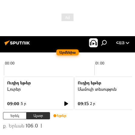
ՀԱՅ
Արմենիա
00:00
01:00
Ուղիղ եթեր
Ուղիղ եթեր
Լուրեր
Մամուլի տեսություն
09:00
09:15
5 ր
2 ր
Երեկ
Այսօր
Եթեր
ք. Երևան
106.0