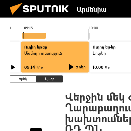
Արմենիա
09:00
09:15
10:00
Ուղիղ եթեր
Ուղիղ եթեր
Մամուլի տեսություն
Լուրեր
Եթեր
09:14
10:00
17 ր
0 ր
Երեկ
Այսօր
Վերջին մեկ 
Ղարաբաղու
խախտումներ
ՌԴ ՊՆ