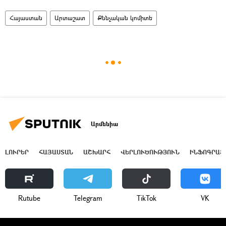
Հայաստան
Արտաշատ
Քննչական կոմիտե
Արմենիա
ԼՈՒՐԵՐ
ՀԱՅԱՍՏԱՆ
ԱՇԽԱՐՀ
ՎԵՐԼՈՒԾՈՒԹՅՈՒՆ
ԻՆՖՈԳՐԱՖ
Rutube
Telegram
ТikТоk
VK