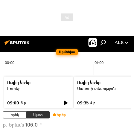
ՀԱՅ
Արմենիա
00:00
01:00
Ուղիղ եթեր
Ուղիղ եթեր
Լուրեր
Մամուլի տեսություն
09:00
09:35
6 ր
4 ր
Երեկ
Այսօր
Եթեր
ք. Երևան
106.0