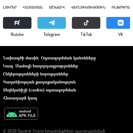
ԼՈՒՐԵՐ
ՀԱՅԱՍՏԱՆ
ԱՇԽԱՐՀ
ՎԵՐԼՈՒԾՈՒԹՅՈՒՆ
ԻՆՖՈԳՐԱՖ
Rutube
Telegram
ТikТоk
VK
Նախագծի մասին
Օգտագործման կանոնները
Կապ
Մամուլի հաղորդագրություններ
Ընկերությունների նորություններ
Գաղտնիության քաղաքականություն
Տեղեկանիշի (cookie) օգտագործման
Հետադարձ կապ
© 2026 Sputnik Բոլոր իրավունքները պաշտպանված