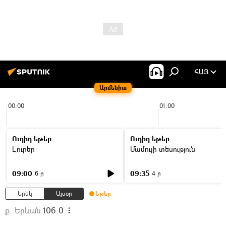
ՀԱՅ
Արմենիա
00:00
01:00
Ուղիղ եթեր
Ուղիղ եթեր
Լուրեր
Մամուլի տեսություն
09:00
09:35
6 ր
4 ր
Երեկ
Այսօր
Եթեր
ք. Երևան
106.0