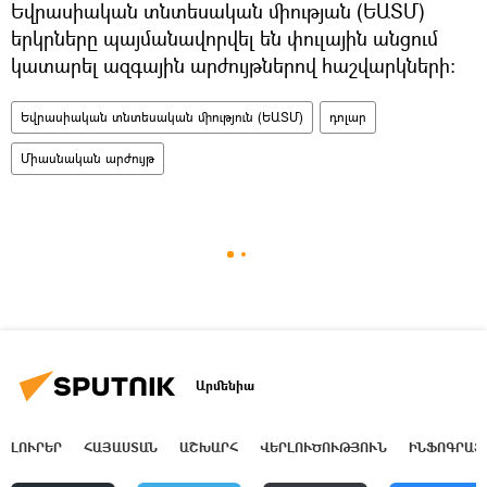
Եվրասիական տնտեսական միության (ԵԱՏՄ)
երկրները պայմանավորվել են փուլային անցում
կատարել ազգային արժույթներով հաշվարկների:
Եվրասիական տնտեսական միություն (ԵԱՏՄ)
դոլար
Միասնական արժույթ
Արմենիա
ԼՈՒՐԵՐ
ՀԱՅԱՍՏԱՆ
ԱՇԽԱՐՀ
ՎԵՐԼՈՒԾՈՒԹՅՈՒՆ
ԻՆՖՈԳՐԱՖ