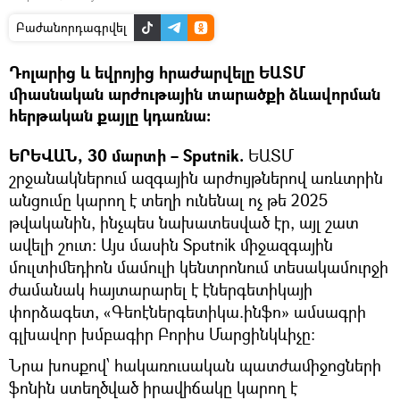
Բաժանորդագրվել
Դոլարից և եվրոյից հրաժարվելը ԵԱՏՄ
միասնական արժութային տարածքի ձևավորման
հերթական քայլը կդառնա։
ԵՐԵՎԱՆ, 30 մարտի – Sputnik.
ԵԱՏՄ
շրջանակներում ազգային արժույթներով առևտրին
անցումը կարող է տեղի ունենալ ոչ թե 2025
թվականին, ինչպես նախատեսված էր, այլ շատ
ավելի շուտ։ Այս մասին Sputnik միջազգային
մուլտիմեդիոն մամուլի կենտրոնում տեսակամուրջի
ժամանակ հայտարարել է էներգետիկայի
փորձագետ, «Գեոէներգետիկա.ինֆո» ամսագրի
գլխավոր խմբագիր Բորիս Մարցինկևիչը։
Նրա խոսքով՝ հակառուսական պատժամիջոցների
ֆոնին ստեղծված իրավիճակը կարող է