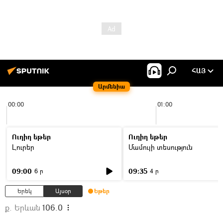
ՀԱՅ
Արմենիա
00:00
01:00
Ուղիղ եթեր
Ուղիղ եթեր
Լուրեր
Մամուլի տեսություն
09:00
09:35
6 ր
4 ր
Երեկ
Այսօր
Եթեր
ք. Երևան
106.0