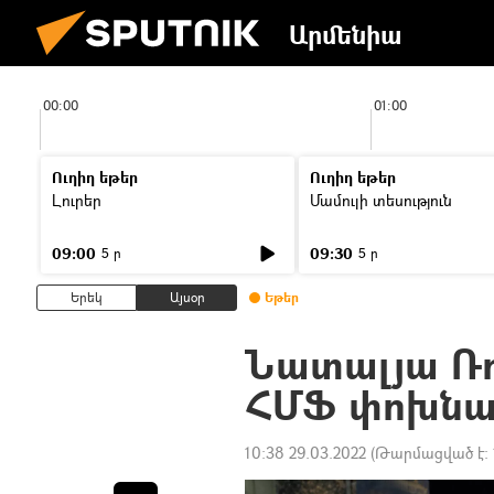
Արմենիա
00:00
01:00
Ուղիղ եթեր
Ուղիղ եթեր
Լուրեր
Մամուլի տեսություն
09:00
09:30
5 ր
5 ր
Երեկ
Այսօր
Եթեր
Նատալյա Ռո
ՀՄՖ փոխնա
10:38 29.03.2022
(Թարմացված է: