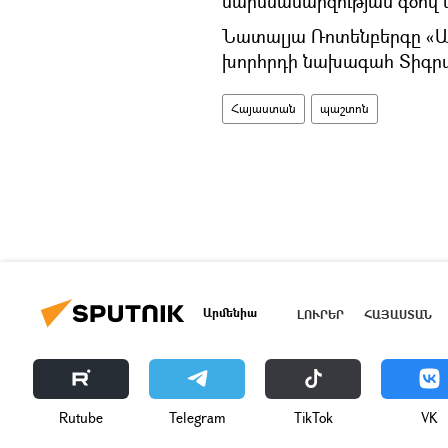
մարմնամարզության գծո
Նատալյա Ռոտենբերգը «Ալ
խորհրդի նախագահ Տիգրա
Հայաստան
պաշտոն
Արմենիա
ԼՈՒՐԵՐ
ՀԱՅԱՍՏԱՆ
Rutube
Telegram
ТikТоk
VK