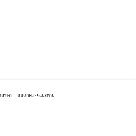
ՌԱԴԻՈ
ՄԱՄՈՒԼԻ ԿԵՆՏՐՈՆ