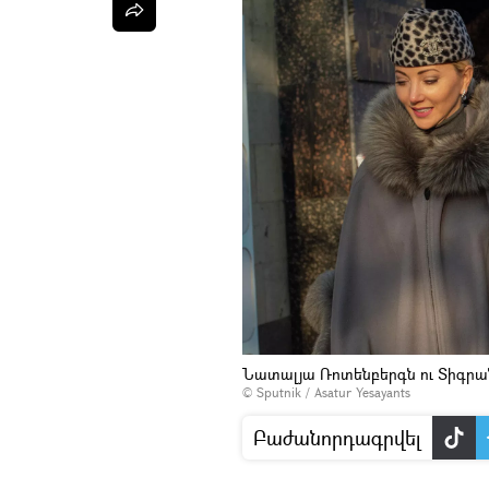
Նատալյա Ռոտենբերգն ու Տիգրա
© Sputnik / Asatur Yesayants
Բաժանորդագրվել