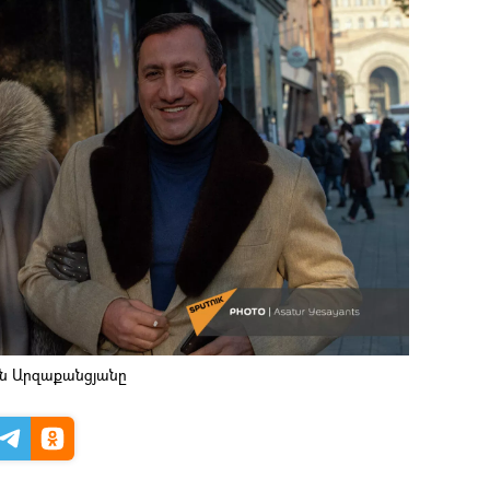
ն Արզաքանցյանը