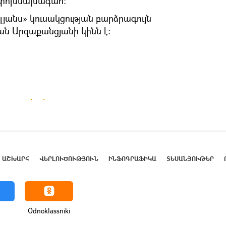
վ փոխնախագահ։
յանս» կուսակցության բարձրագույն
ն Արզաքանցյանի կինն է։
ԱՇԽԱՐՀ
ՎԵՐԼՈՒԾՈՒԹՅՈՒՆ
ԻՆՖՈԳՐԱՖԻԿԱ
ՏԵՍԱՆՅՈՒԹԵՐ
Odnoklassniki