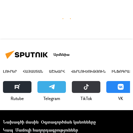
Արմենիա
ԼՈՒՐԵՐ
ՀԱՅԱՍՏԱՆ
ԱՇԽԱՐՀ
ՎԵՐԼՈՒԾՈՒԹՅՈՒՆ
ԻՆՖՈԳՐԱՖ
Rutube
Telegram
ТikТоk
VK
Նախագծի մասին
Օգտագործման կանոնները
Կապ
Մամուլի հաղորդագրություններ