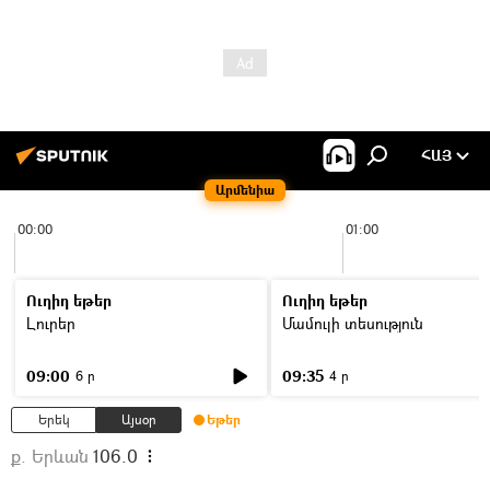
ՀԱՅ
Արմենիա
00:00
01:00
Ուղիղ եթեր
Ուղիղ եթեր
Լուրեր
Մամուլի տեսություն
09:00
09:35
6 ր
4 ր
Երեկ
Այսօր
Եթեր
ք. Երևան
106.0