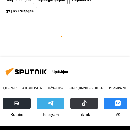
էլեկտրաէներգիա
Արմենիա
ԼՈՒՐԵՐ
ՀԱՅԱՍՏԱՆ
ԱՇԽԱՐՀ
ՎԵՐԼՈՒԾՈՒԹՅՈՒՆ
ԻՆՖՈԳՐԱՖ
Rutube
Telegram
ТikТоk
VK