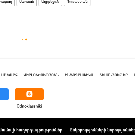
արաբաղ
Սահման
Ադրբեջան
Ռուսաստան
ԱՇԽԱՐՀ
ՎԵՐԼՈՒԾՈՒԹՅՈՒՆ
ԻՆՖՈԳՐԱՖԻԿԱ
ՏԵՍԱՆՅՈՒԹԵՐ
Odnoklassniki
Մամուլի հաղորդագրություններ
Ընկերությունների նորություննե