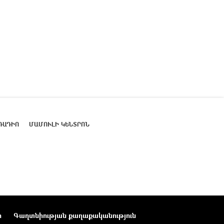
ՌԱԴԻՈ
ՄԱՄՈՒԼԻ ԿԵՆՏՐՈՆ
ր
Գաղտնիության քաղաքականություն