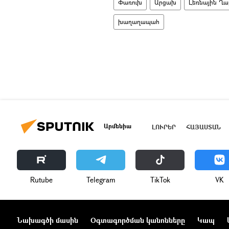
Փառուխ
Արցախ
Լեռնային Ղ
խաղաղապահ
Արմենիա
ԼՈՒՐԵՐ
ՀԱՅԱՍՏԱՆ
Rutube
Telegram
ТikТоk
VK
Նախագծի մասին
Օգտագործման կանոնները
Կապ