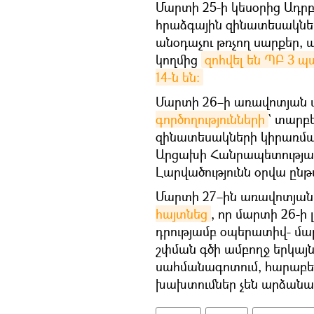
Մարտի 25-ի կեսօրից Ադր
հրաձգային զինատեսակներ
անօդաչու թռչող սարքեր, ա
կողմից
զոհվել են ՊԲ 3 
14-ն են:
Մարտի 26–ի առավոտյան 
գործողությունների
` տարբ
զինատեսակների կիրառմա
Արցախի Հանրապետության 
Լարվածությունն օրվա ընթ
Մարտի 27–ին առավոտյա
հայտնեց
, որ մարտի 26-ի 
դրությամբ օպերատիվ- մ
շփման գծի ամբողջ երկայն
սահմանագոտում, հարաբե
խախտումներ չեն արձանագ