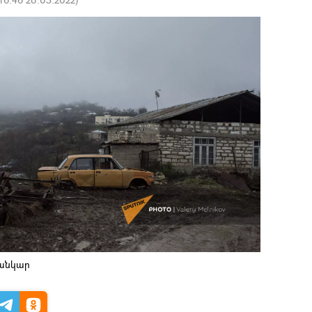
սանկար