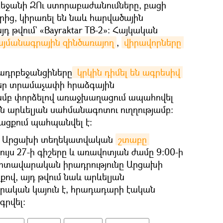
բեջանի ԶՈւ ստորաբաժանումները, բացի
ից, կիրառել են նաև հարվածային
յդ թվում` «Bayraktar TB-2»: Հայկական
պայմանագրային զինծառայող
,
վիրավորները 
ադրբեջանցիները
 կրկին դիմել են ագրեսիվ 
եր տրամաչափի հրաձգային
մբ փորձելով առաջխաղացում ապահովել
արևելյան սահմանագոտու ուղղությամբ:
ացքում պահպանվել է։
ն Արցախի տեղեկատվական
շտաբը 
լույս 27-ի գիշերը և առավոտյան ժամը 9:00-ի
արտավարական իրադրությունը Արցախի
քով, այդ թվում նաև արևելյան
րական կայուն է, հրադադարի էական
րվել: