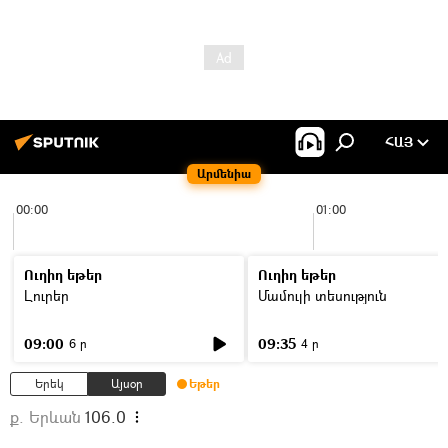
ՀԱՅ
Արմենիա
00:00
01:00
Ուղիղ եթեր
Ուղիղ եթեր
Լուրեր
Մամուլի տեսություն
09:00
09:35
6 ր
4 ր
Երեկ
Այսօր
Եթեր
ք. Երևան
106.0