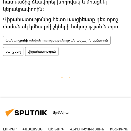
հատվածից ձևավորել խողովակ և միացնել
կերակրափողին։
Վիրահատությունից հետո պացիենտը դեռ որոշ
ժամանակ կմնա բժիշկների հսկողության ներքո։
Ֆանարջյանի անվան ուռուցքաբանության ազգային կենտրոն
քաղցկեղ
վիրահատություն
Արմենիա
ԼՈՒՐԵՐ
ՀԱՅԱՍՏԱՆ
ԱՇԽԱՐՀ
ՎԵՐԼՈՒԾՈՒԹՅՈՒՆ
ԻՆՖՈԳՐԱՖ