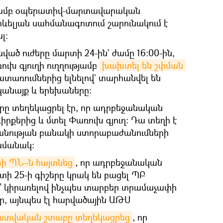
ւթյամբ օպերատիվ-մարտավարական
րևելյան սահմանագոտում շարունակում է
լ:
ված ուժերը մարտի 24-ին` ժամը 16։00-ին,
ւխ գյուղի ուղղությամբ
խախտել են շփման 
ատառումներից ելնելով` տարհանվել են
կանայք և երեխաները։
րը տեղեկացրել էր, որ ադրբեջանական
դիրքերից և մտել Փառուխ գյուղ։ Դա տեղի է
անության բանակի ստորաբաժանումների
ամանակ։
ի ՊՆ–ն հայտնեց
, որ ադրբեջանական
ի 25-ի գիշերը կրակ են բացել ՊԲ
՝ կիրառելով ինչպես տարբեր տրամաչափի
, այնպես էլ հարվածային ԱԹՍ
ատվական շտաբը տեղեկացրեց
, որ