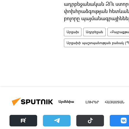
ադրբեջանական ԶՈւ ստոր
փոխհրաձգության հետևանք
բոլորը պայմանագրայիններ
Արցախ
Ադրբեջան
«Բայրաքթ
Արցախի պաշտպանության բանակ (Պ
Արմենիա
ԼՈՒՐԵՐ
ՀԱՅԱՍՏԱՆ