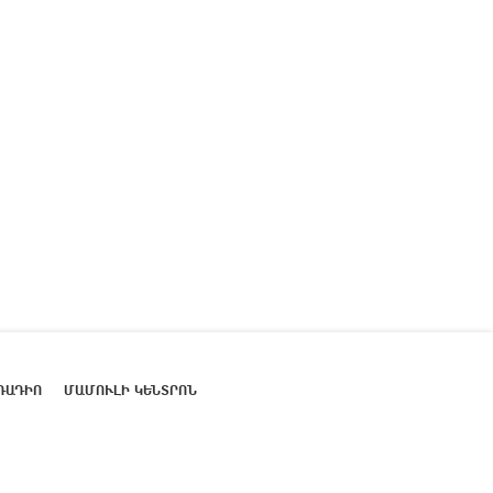
ՌԱԴԻՈ
ՄԱՄՈՒԼԻ ԿԵՆՏՐՈՆ