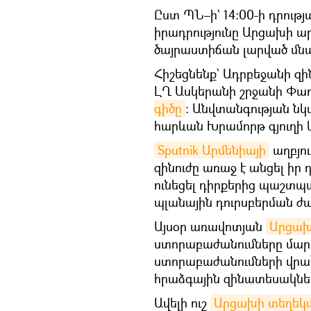
Ըստ ՊՆ–ի` 14:00-ի դրո
իրադրությունը Արցախի ա
ծայրաստիճան լարված մնա
Հիշեցնենք` Ադրբեջանի զին
ԼՂ Ասկերանի շրջանի Փառո
գիծը
։ Անվտանգության նկ
հարևան Խրամորթ գյուղի 
Sputnik Արմենիայի
աղբյու
զինուժը առաջ է անցել իր 
ունեցել դիրքերից պաշտպ
պլանային դուրսբերման ժ
Այսօր առավոտյան
Արցախ
ստորաբաժանումները մարտ
ստորաբաժանումների վրա
հրաձգային զինատեսակներ
Ավելի ուշ
Արցախի տեղեկ