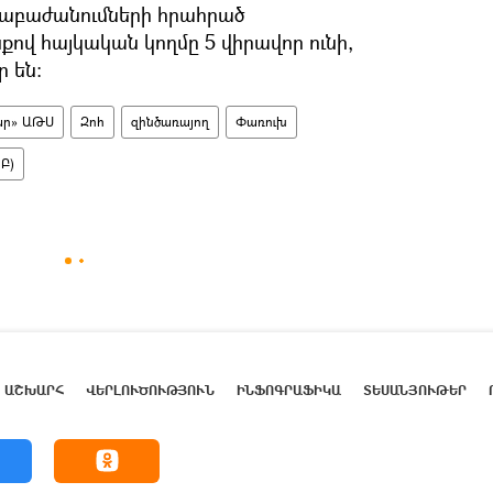
աբաժանումների հրահրած
ով հայկական կողմը 5 վիրավոր ունի,
 են։
ար» ԱԹՍ
Զոհ
զինծառայող
Փառուխ
Բ)
ԱՇԽԱՐՀ
ՎԵՐԼՈՒԾՈՒԹՅՈՒՆ
ԻՆՖՈԳՐԱՖԻԿԱ
ՏԵՍԱՆՅՈՒԹԵՐ