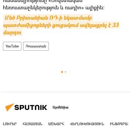
հեռուստաընկերություն և ռադիո» ալիքին։
Մեծ Բրիտանիան ՌԴ-ի նկատմամբ 
պատժամիջոցների ցուցակում ավելացրել է 33 
մարդու
YouTube
Ռուսաստան
Արմենիա
ԼՈՒՐԵՐ
ՀԱՅԱՍՏԱՆ
ԱՇԽԱՐՀ
ՎԵՐԼՈՒԾՈՒԹՅՈՒՆ
ԻՆՖՈԳՐԱՖ