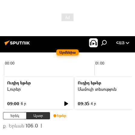
ՀԱՅ
Արմենիա
00:00
01:00
Ուղիղ եթեր
Ուղիղ եթեր
Լուրեր
Մամուլի տեսություն
09:00
09:35
6 ր
4 ր
Երեկ
Այսօր
Եթեր
ք. Երևան
106.0