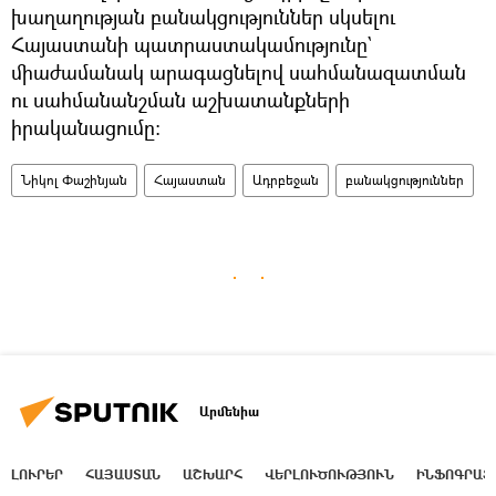
խաղաղության բանակցություններ սկսելու
Հայաստանի պատրաստակամությունը`
միաժամանակ արագացնելով սահմանազատման
ու սահմանանշման աշխատանքների
իրականացումը։
Նիկոլ Փաշինյան
Հայաստան
Ադրբեջան
բանակցություններ
Արմենիա
ԼՈՒՐԵՐ
ՀԱՅԱՍՏԱՆ
ԱՇԽԱՐՀ
ՎԵՐԼՈՒԾՈՒԹՅՈՒՆ
ԻՆՖՈԳՐԱՖ