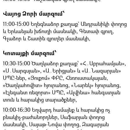
Վայոց Ձորի մարզում՝
11:00-15:00 Եղեգնաձոր քաղաք` Անդրանիկի փողոց
և Երևանյան խճուղի մասնակի, Գետափ գյուղ,
Գլաձոր և Շատին գյուղեր մասնակի,
Կոտայքի մարզում՝
10։30-15։00 Ծաղկաձոր քաղաք՝ «Հ․Աբրահամյան»,
«Ս․Սարգսյան», «Ա․Երիցյան» և «Ա․Նազարյան»
ՍՊԸ-ներ, «Յուքոմ» ՓԲԸ, Հեռուստակայան,
«Ծաղկահովիտ» հյուրանոց, «Նարեկ» հյուրանոց,
«Էլեգանտ ռեզորտ» ՍՊԸ, «Ալվինա» հանգստյան
տուն և հարակից տարածքներ,
10:00-16:30 Եղվարդ համայնք և հարակից ոչ
բնակիչ-բաժանորդներ, Սաֆարյան փողոց
մասնակի, Սայաթ-Նովա փողոց, Զագարյան