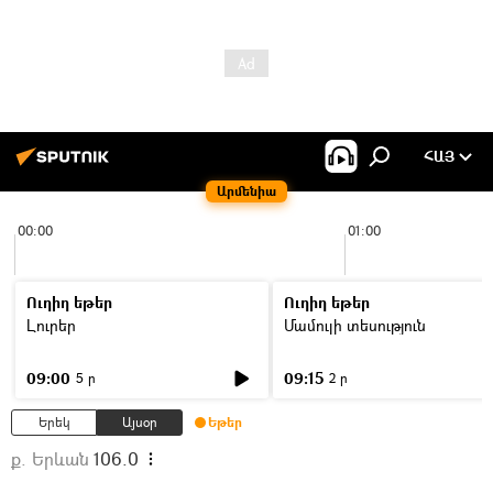
ՀԱՅ
Արմենիա
00:00
01:00
Ուղիղ եթեր
Ուղիղ եթեր
Լուրեր
Մամուլի տեսություն
09:00
09:15
5 ր
2 ր
Երեկ
Այսօր
Եթեր
ք. Երևան
106.0