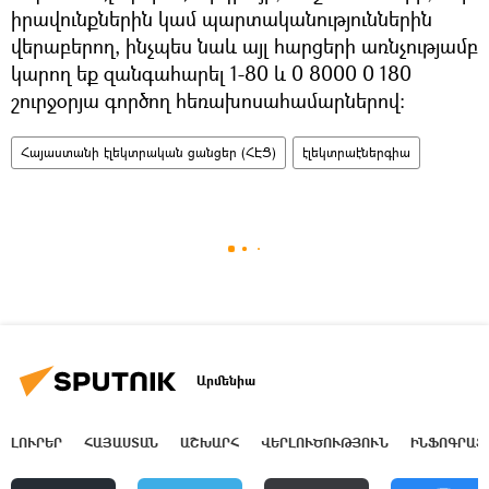
իրավունքներին կամ պարտականություններին
վերաբերող, ինչպես նաև այլ հարցերի առնչությամբ
կարող եք զանգահարել 1-80 և 0 8000 0 180
շուրջօրյա գործող հեռախոսահամարներով:
Հայաստանի էլեկտրական ցանցեր (ՀԷՑ)
էլեկտրաէներգիա
Արմենիա
ԼՈՒՐԵՐ
ՀԱՅԱՍՏԱՆ
ԱՇԽԱՐՀ
ՎԵՐԼՈՒԾՈՒԹՅՈՒՆ
ԻՆՖՈԳՐԱՖ