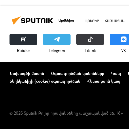
Արմենիա
ԼՈՒՐԵՐ
ՀԱՅԱՍՏԱՆ
Rutube
Telegram
ТikТоk
VK
Նախագծի մասին
Օգտագործման կանոնները
Կապ
Տեղեկանիշի (cookie) օգտագործման
Հետադարձ կապ
© 2026 Sputnik Բոլոր իրավունքները պաշտպանված են. 18+