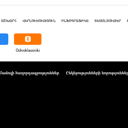
ԱՇԽԱՐՀ
ՎԵՐԼՈՒԾՈՒԹՅՈՒՆ
ԻՆՖՈԳՐԱՖԻԿԱ
ՏԵՍԱՆՅՈՒԹԵՐ
Odnoklassniki
Մամուլի հաղորդագրություններ
Ընկերությունների նորություննե