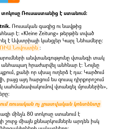
 տոկոսը Ռուսաստանից է ստանում։
tnik.
Ռուսական գազից ու նավթից
նար է։ «Kleine Zeitung» թերթին տված
ել է Ավստրիայի կանցլեր Կարլ Նեհամերը։
ՌԻԱ Նովոստին
։
ումների անվտանգությունը վտանգի տակ
ց անհապաղ հրաժարվել անհնար է։ Նույնը
պքում, քանի որ սխալ ուղերձ է դա։ Կարծում
ի, բայց այդ հարցում ես զուսպ դիրքորոշում
մեկ սահմանափակումով վտանգել մյուսներին»,
երը։
կում ռուսական ոչ լրատվական կոնտենտը
ազի մինչև 80 տոկոսը ստանում է
ի շուրջ միայն քննարկումներն արդեն իսկ
էներգակիրների սակագները։