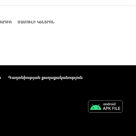
ՌԱԴԻՈ
ՄԱՄՈՒԼԻ ԿԵՆՏՐՈՆ
ր
Գաղտնիության քաղաքականություն