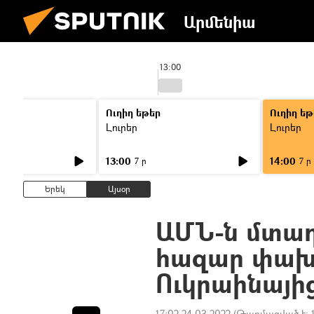
Արմենիա
13:00
Ուղիղ եթեր
Ուղիղ եթ
Լուրեր
Լուրեր
13:00
14:00
7 ր
7 ր
Երեկ
Այսօր
ԱՄՆ-ն մտադի
հազար փախ
Ուկրաինայի
17:02 24.03.2022
(Թարմացված է: