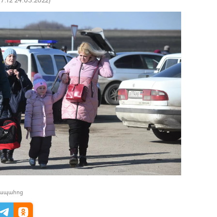
իապահոց