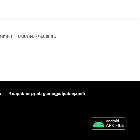
ՌԱԴԻՈ
ՄԱՄՈՒԼԻ ԿԵՆՏՐՈՆ
ր
Գաղտնիության քաղաքականություն