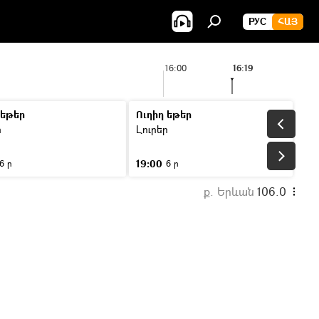
РУС
ՀԱՅ
16:00
16:19
 եթեր
Ուղիղ եթեր
ր
Լուրեր
19:00
6 ր
6 ր
ք. Երևան
106.0