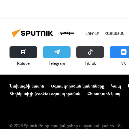
Արմենիա
ԼՈՒՐԵՐ
ՀԱՅԱՍՏԱՆ
Rutube
Telegram
ТikТоk
VK
Նախագծի մասին
Օգտագործման կանոնները
Կապ
Տեղեկանիշի (cookie) օգտագործման
Հետադարձ կապ
© 2026 Sputnik Բոլոր իրավունքները պաշտպանված են. 18+