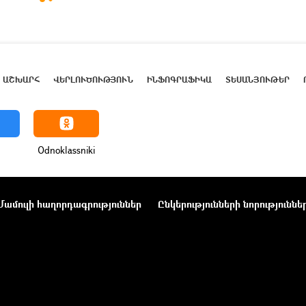
ԱՇԽԱՐՀ
ՎԵՐԼՈՒԾՈՒԹՅՈՒՆ
ԻՆՖՈԳՐԱՖԻԿԱ
ՏԵՍԱՆՅՈՒԹԵՐ
Odnoklassniki
Մամուլի հաղորդագրություններ
Ընկերությունների նորություննե