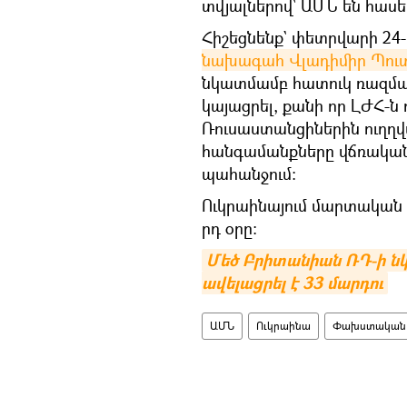
տվյալներով՝ ԱՄՆ են հասե
Հիշեցնենք` փետրվարի 24
նախագահ Վլադիմիր Պու
նկատմամբ հատուկ ռազմակ
կայացրել, քանի որ ԼԺՀ-ն 
Ռուսաստանցիներին ուղղվ
հանգամանքները վճռական 
պահանջում։
Ուկրաինայում մարտական գ
րդ օրը։
Մեծ Բրիտանիան ՌԴ-ի ն
ավելացրել է 33 մարդու
ԱՄՆ
Ուկրաինա
Փախստական