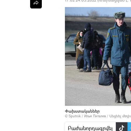
Փախստականներ
© Sputnik / Илья Питалев
/
Անցնել մեդ
Բաժանորդագրվել