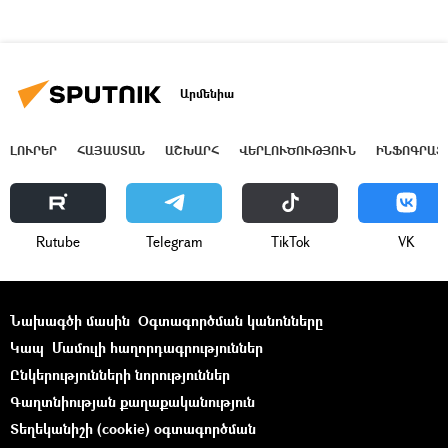
Արմենիա
ԼՈՒՐԵՐ
ՀԱՅԱՍՏԱՆ
ԱՇԽԱՐՀ
ՎԵՐԼՈՒԾՈՒԹՅՈՒՆ
ԻՆՖՈԳՐԱՖ
Rutube
Telegram
ТikТоk
VK
Նախագծի մասին
Օգտագործման կանոնները
Կապ
Մամուլի հաղորդագրություններ
Ընկերությունների նորություններ
Գաղտնիության քաղաքականություն
Տեղեկանիշի (cookie) օգտագործման