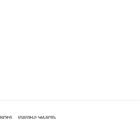
ՌԱԴԻՈ
ՄԱՄՈՒԼԻ ԿԵՆՏՐՈՆ