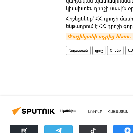
վարչական պատասխանատվո
կխախտեն դրոշի մասին օր
Հիշեցնենք՝ ՀՀ դրոշի մասի
ենթադրում է ՀՀ դրոշի գո
Փաշինյանի աչքից հեռու.
Հայաստան
դրոշ
Օրենք
ԱԺ
Արմենիա
ԼՈՒՐԵՐ
ՀԱՅԱՍՏԱՆ