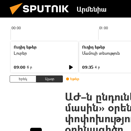
Արմենիա
00:00
01:00
Ուղիղ եթեր
Ուղիղ եթեր
Լուրեր
Մամուլի տեսություն
09:00
09:35
6 ր
4 ր
Երեկ
Այսօր
Եթեր
ԱԺ–ն ընդուն
մասին» օրեն
փոփոխությո
օրինագիծը