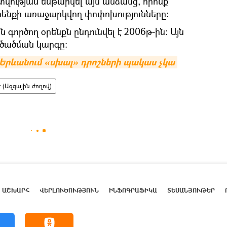
ւթյան ենթարկել այն անձանց, որոնք
ենքի առաջարկվող փոփոխությունները։
ն գործող օրենքն ընդունվել է 2006թ-ին։ Այն
րծածման կարգը։
 Երևանում «սխալ» դրոշների պակաս չկա
 (Ազգային ժողով)
ԱՇԽԱՐՀ
ՎԵՐԼՈՒԾՈՒԹՅՈՒՆ
ԻՆՖՈԳՐԱՖԻԿԱ
ՏԵՍԱՆՅՈՒԹԵՐ