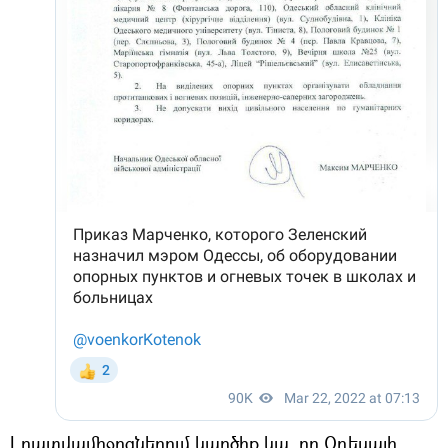
Լրատվամիջոցներում կարծիք կա, որ Օդեսայի