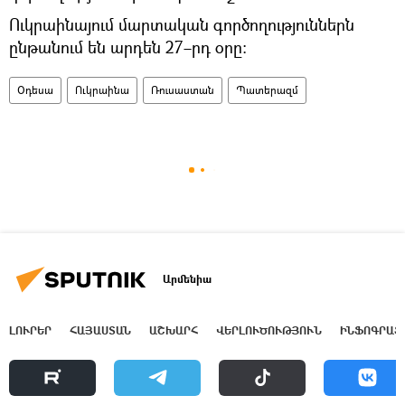
Ուկրաինայում մարտական գործողություններն
ընթանում են արդեն 27–րդ օրը։
Օդեսա
Ուկրաինա
Ռուսաստան
Պատերազմ
Արմենիա
ԼՈՒՐԵՐ
ՀԱՅԱՍՏԱՆ
ԱՇԽԱՐՀ
ՎԵՐԼՈՒԾՈՒԹՅՈՒՆ
ԻՆՖՈԳՐԱՖ