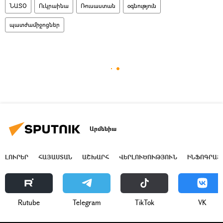
ՆԱՏՕ
Ուկրաինա
Ռուսաստան
օգնություն
պատժամիջոցներ
Արմենիա
ԼՈՒՐԵՐ
ՀԱՅԱՍՏԱՆ
ԱՇԽԱՐՀ
ՎԵՐԼՈՒԾՈՒԹՅՈՒՆ
ԻՆՖՈԳՐԱՖ
Rutube
Telegram
ТikТоk
VK