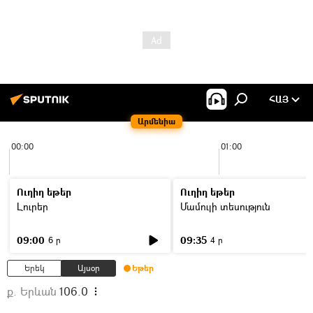
ՀԱՅ
Արմենիա
00:00
01:00
Ուղիղ եթեր
Ուղիղ եթեր
Լուրեր
Մամուլի տեսություն
09:00
09:35
6 ր
4 ր
Երեկ
Այսօր
Եթեր
ք. Երևան
106.0