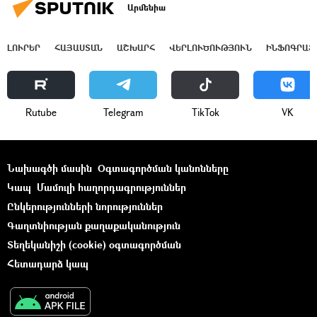
Արմենիա
ԼՈՒՐԵՐ
ՀԱՅԱՍՏԱՆ
ԱՇԽԱՐՀ
ՎԵՐԼՈՒԾՈՒԹՅՈՒՆ
ԻՆՖՈԳՐԱՖ
Rutube
Telegram
ТikТоk
VK
Նախագծի մասին
Օգտագործման կանոնները
Կապ
Մամուլի հաղորդագրություններ
Ընկերությունների նորություններ
Գաղտնիության քաղաքականություն
Տեղեկանիշի (cookie) օգտագործման
Հետադարձ կապ