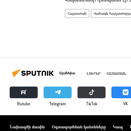
Հայաստան
Վահագն Խաչատուրյ
Արմենիա
ԼՈՒՐԵՐ
ՀԱՅԱՍՏԱՆ
Rutube
Telegram
ТikТоk
VK
Նախագծի մասին
Օգտագործման կանոնները
Կապ