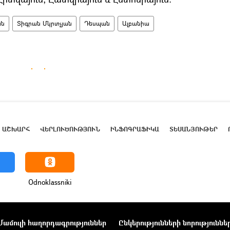
ան
Տիգրան Մկրտչյան
Դեսպան
Ալբանիա
ԱՇԽԱՐՀ
ՎԵՐԼՈՒԾՈՒԹՅՈՒՆ
ԻՆՖՈԳՐԱՖԻԿԱ
ՏԵՍԱՆՅՈՒԹԵՐ
Odnoklassniki
Մամուլի հաղորդագրություններ
Ընկերությունների նորություննե