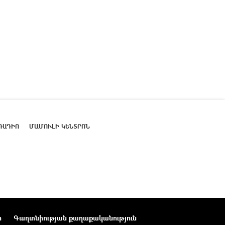
ՌԱԴԻՈ
ՄԱՄՈՒԼԻ ԿԵՆՏՐՈՆ
ր
Գաղտնիության քաղաքականություն