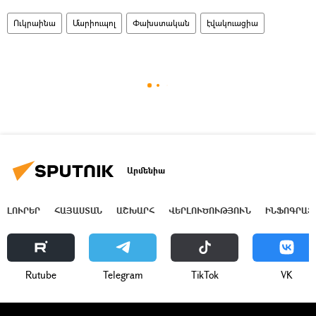
Ուկրաինա
Մարիուպոլ
Փախստական
էվակուացիա
Արմենիա
ԼՈՒՐԵՐ
ՀԱՅԱՍՏԱՆ
ԱՇԽԱՐՀ
ՎԵՐԼՈՒԾՈՒԹՅՈՒՆ
ԻՆՖՈԳՐԱՖ
Rutube
Telegram
ТikТоk
VK