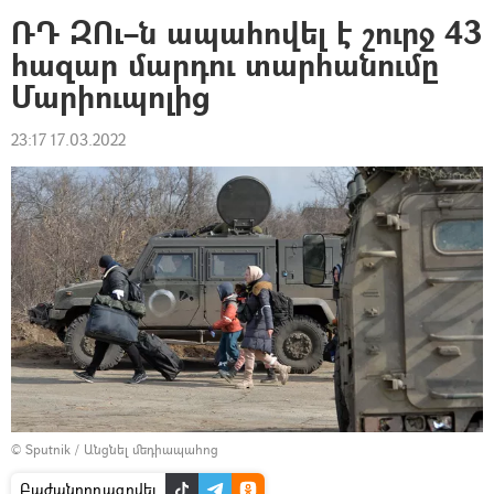
ՌԴ ԶՈւ–ն ապահովել է շուրջ 43
հազար մարդու տարհանումը
Մարիուպոլից
23:17 17.03.2022
© Sputnik
/
Անցնել մեդիապահոց
Բաժանորդագրվել