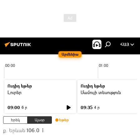
ՀԱՅ
Արմենիա
00:00
01:00
Ուղիղ եթեր
Ուղիղ եթեր
Լուրեր
Մամուլի տեսություն
09:00
09:35
6 ր
4 ր
Երեկ
Այսօր
Եթեր
ք. Երևան
106.0