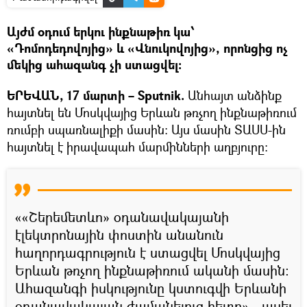
Այժմ օդում երկու ինքնաթիռ կա՝
«Դոմոդեդովոյից» և «Վնուկովոյից», որոնցից ոչ
մեկից ահազանգ չի ստացվել։
ԵՐԵՎԱՆ, 17 մարտի – Sputnik.
Անհայտ անձինք
հայտնել են Մոսկվայից Երևան թռչող ինքնաթիռում
ռումբի սպառնալիքի մասին։ Այս մասին ՏԱՍՍ-ին
հայտնել է իրավապահ մարմինների աղբյուրը։
««Շերեմետևո» օդանավակայանի
էլեկտրոնային փոստին անանուն
հաղորդագրություն է ստացվել Մոսկվայից
Երևան թռչող ինքնաթիռում ականի մասին։
Ահազանգի իսկությունը կստուգվի Երևանի
օդանավակայան ժամանելուց հետո»,- ասել