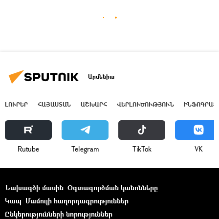
Արմենիա
ԼՈՒՐԵՐ
ՀԱՅԱՍՏԱՆ
ԱՇԽԱՐՀ
ՎԵՐԼՈՒԾՈՒԹՅՈՒՆ
ԻՆՖՈԳՐԱՖ
Rutube
Telegram
ТikТоk
VK
Նախագծի մասին
Օգտագործման կանոնները
Կապ
Մամուլի հաղորդագրություններ
Ընկերությունների նորություններ