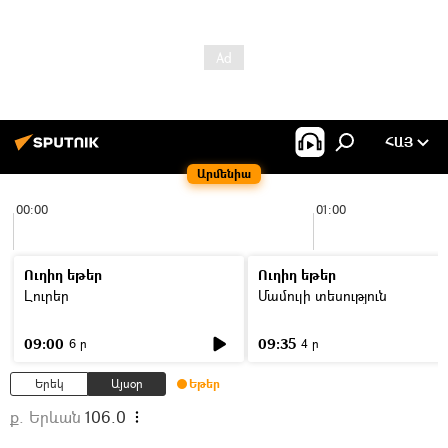
ՀԱՅ
Արմենիա
00:00
01:00
Ուղիղ եթեր
Ուղիղ եթեր
Լուրեր
Մամուլի տեսություն
09:00
09:35
6 ր
4 ր
Երեկ
Այսօր
Եթեր
ք. Երևան
106.0