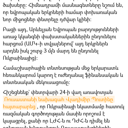
ծախսերը։ Հիմնադրամի մասնագետները նշում են,
որ եվրոպական երկրների համար փոխառական
նոր միջոցներ փնտրելը դժվար կլինի։
Բացի այդ, Արևելյան Եվրոպան բարդությունների
առաջ կկանգնի փախստականներին ընդունելու
հարցում (ԱՄԿ–ի տվյալներով` այդ երկրներն
արդեն իսկ շուրջ 3 մլն մարդ են ընդունել
Ուկրաինայից)։
Համաշխարհային տնտեսության մեջ երկարատև
հեռանկարում կարող է ուժեղանալ ֆինանսական և
տնտեսական մեկուսացումը։
Հիշեցնենք` փետրվարի 24-ի վաղ առավոտյան
Ռուսաստանի նախագահ Վլադիմիր Պուտինը 
հայտարարեց
, որ Ուկրաինայի նկատմամբ հատուկ
ռազմական գործողության մասին որոշում է
կայացրել, քանի որ ԼԺՀ-ն ու ԴԺՀ-ն դիմել են
օգնության խնդրանքով։ Ռուսաստանցիներին