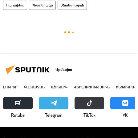
Ուկրաինա
Պատերազմ
Տնտեսություն
Արմենիա
ԼՈՒՐԵՐ
ՀԱՅԱՍՏԱՆ
ԱՇԽԱՐՀ
ՎԵՐԼՈՒԾՈՒԹՅՈՒՆ
ԻՆՖՈԳՐԱՖ
Rutube
Telegram
ТikТоk
VK