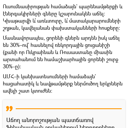
Ուսումնասիրության համաձայն` պարենամթերքի և
էներգակիրների գները կշարունակեն աճել։
Կխաթարվի և՛ առևտուրը, և՛ մատակարարումների
շղթան, կավելանան փախստականների հոսքերը։
Մասնավորապես, ցորենի գներն արդեն իսկ աճել
են 30%–ով` հասնելով ռեկորդային ցուցանիշի
(քանի որ Ուկրաինան և Ռուսաստանը միասին
արտահանում են համաշխարհային ցորենի շուրջ
30%–ը)։
ԱՄՀ–ի կանխատեսումների համաձայն`
հացահատիկ և նավթամթերք ներմուծող երկրներն
ավելի շատ կտուժեն։
Աճող անորոշության պատճառով
ֆինանսական շուկաներում ներդրողները