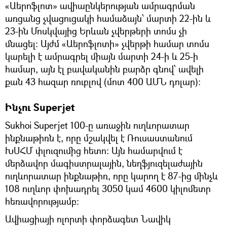
«Աերոֆլոտ» ավիաընկերության ամրագրման
առցանց չվացուցակի համաձայն՝ մարտի 22-ին և
23-ին Մոսկվայից Երևան չվերթերի տոմս չի
մնացել: Այժմ «Աերոֆլոտի» չվերթի համար տոմս
կարելի է ամրագրել միայն մարտի 24-ի և 25-ի
համար, այն էլ բավականին բարձր գնով՝ ավելի
քան 43 հազար ռուբլով (մոտ 400 ԱՄՆ դոլար):
Ինչու Superjet
Sukhoi Superjet 100-ը առաջին ուղևորատար
ինքնաթիռն է, որը մշակվել է Ռուսաստանում
ԽՍՀՄ փլուզումից հետո: Այն համարվում է
մերձավոր մագիստրալային, նեղֆյուզելաժային
ուղևորատար ինքնաթիռ, որը կարող է 87-ից մինչև
108 ուղևոր փոխադրել 3050 կամ 4600 կիլոմետր
հեռավորությամբ:
Ավիացիայի ոլորտի փորձագետ Նավիկ