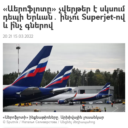
«Աերոֆլոտը» չվերթեր է սկսում
դեպի Երևան․ ինչո՞ւ Superjet-ով
և ի՞նչ գներով
20:21 15.03.2022
«Աերոֆլոտի» ինքնաթիռները. Արխիվային լուսանկար
© Sputnik / Наталья Селиверстова
/
Անցնել մեդիապահոց