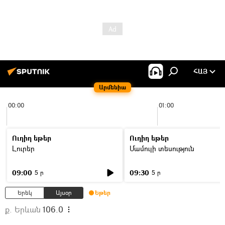
ՀԱՅ
Արմենիա
00:00
01:00
Ուղիղ եթեր
Ուղիղ եթեր
Լուրեր
Մամուլի տեսություն
09:00
09:30
5 ր
5 ր
Երեկ
Այսօր
Եթեր
ք. Երևան
106.0