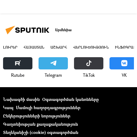
Արմենիա
ԼՈՒՐԵՐ
ՀԱՅԱՍՏԱՆ
ԱՇԽԱՐՀ
ՎԵՐԼՈՒԾՈՒԹՅՈՒՆ
ԻՆՖՈԳՐԱՖ
Rutube
Telegram
ТikТоk
VK
Նախագծի մասին
Օգտագործման կանոնները
Կապ
Մամուլի հաղորդագրություններ
Ընկերությունների նորություններ
Գաղտնիության քաղաքականություն
Տեղեկանիշի (cookie) օգտագործման