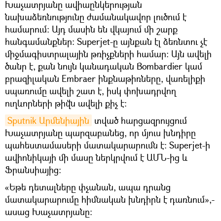
Խաչատրյանը ավիաընկերության
նախաձեռնությունը ժամանակավոր լուծում է
համարում։ Այդ մասին են վկայում մի շարք
հանգամանքներ։ Superjet-ը այնքան էլ ձեռնտու չէ
միջմագիստրալային թռիչքների համար։ Այն ավելի
ծանր է, քան նույն կանադական Bombardier կամ
բրազիլական Embraer ինքնաթիռները, վառելիքի
սպառումը ավելի շատ է, իսկ փոխադրվող
ուղևորների թիվն ավելի քիչ է։
Sputnik Արմենիային
տված հարցազրույցում
Խաչատրյանը պարզաբանեց, որ մյուս խնդիրը
պահեստամասերի մատակարարումն է։ Superjet-ի
ավիոնիկայի մի մասը ներկրվում է ԱՄՆ-ից և
Ֆրանսիայից։
«Եթե դետալները փչանան, ապա դրանց
մատակարարումը հիմնական խնդիրն է դառնում»,-
ասաց Խաչատրյանը։