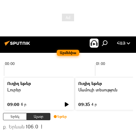
ՀԱՅ
Արմենիա
00:00
01:00
Ուղիղ եթեր
Ուղիղ եթեր
Լուրեր
Մամուլի տեսություն
09:00
09:35
6 ր
4 ր
Երեկ
Այսօր
Եթեր
ք. Երևան
106.0