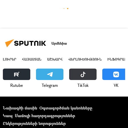
Արմենիա
ԼՈՒՐԵՐ
ՀԱՅԱՍՏԱՆ
ԱՇԽԱՐՀ
ՎԵՐԼՈՒԾՈՒԹՅՈՒՆ
ԻՆՖՈԳՐԱՖ
Rutube
Telegram
ТikТоk
VK
Նախագծի մասին
Օգտագործման կանոնները
Կապ
Մամուլի հաղորդագրություններ
Ընկերությունների նորություններ