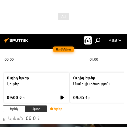
ՀԱՅ
Արմենիա
00:00
01:00
Ուղիղ եթեր
Ուղիղ եթեր
Լուրեր
Մամուլի տեսություն
09:00
09:35
6 ր
4 ր
Երեկ
Այսօր
Եթեր
ք. Երևան
106.0