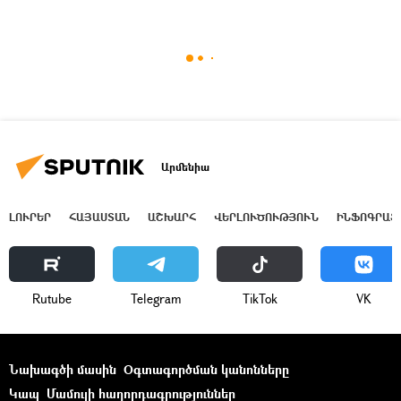
Արմենիա
ԼՈՒՐԵՐ
ՀԱՅԱՍՏԱՆ
ԱՇԽԱՐՀ
ՎԵՐԼՈՒԾՈՒԹՅՈՒՆ
ԻՆՖՈԳՐԱՖ
Rutube
Telegram
ТikТоk
VK
Նախագծի մասին
Օգտագործման կանոնները
Կապ
Մամուլի հաղորդագրություններ