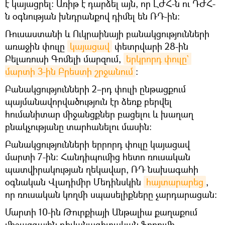
է կայացրել։ Առիթ է դարձել այն, որ ԼԺՀ-ն ու ԴԺՀ-
ն օգնության խնդրանքով դիմել են ՌԴ-ին։
Ռուսաստանի և Ուկրաինայի բանակցությունների
առաջին փուլը
կայացավ
փետրվարի 28-ին
Բելառուսի Գոմելի մարզում,
երկրորդ փուլը` 
մարտի 3-ին Բրեստի շրջանում
:
Բանակցությունների 2–րդ փուլի ընթացքում
պայմանավորվածություն էր ձեռք բերվել
հումանիտար միջանցքներ բացելու և խաղաղ
բնակչությանը տարհանելու մասին։
Բանակցությունների երրորդ փուլը կայացավ
մարտի 7-ին։ Հանդիպումից հետո ռուսական
պատվիրակության ղեկավար, ՌԴ նախագահի
օգնական Վլադիմիր Մեդինսկին
հայտարարեց
,
որ ռուսական կողմի սպասելիքները չարդարացան։
Մարտի 10-ին Թուրքիայի Անթալիա քաղաքում
միջազգային դիվանագիտական ֆորումի