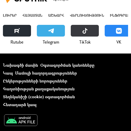
ԼՈՒՐԵՐ
ՀԱՅԱՍՏԱՆ
ԱՇԽԱՐՀ
ՎԵՐԼՈՒԾՈՒԹՅՈՒՆ
ԻՆՖՈԳՐԱՖ
Rutube
Telegram
ТikТоk
VK
Նախագծի մասին
Օգտագործման կանոնները
Կապ
Մամուլի հաղորդագրություններ
Ընկերությունների նորություններ
Գաղտնիության քաղաքականություն
Տեղեկանիշի (cookie) օգտագործման
Հետադարձ կապ