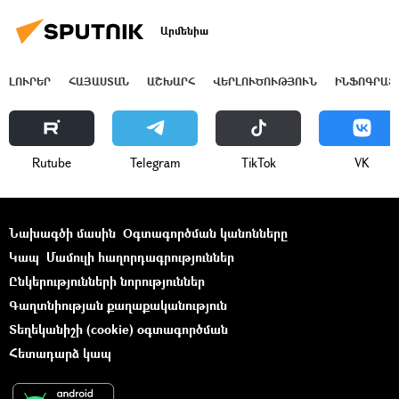
Արմենիա
ԼՈՒՐԵՐ
ՀԱՅԱՍՏԱՆ
ԱՇԽԱՐՀ
ՎԵՐԼՈՒԾՈՒԹՅՈՒՆ
ԻՆՖՈԳՐԱՖ
Rutube
Telegram
ТikТоk
VK
Նախագծի մասին
Օգտագործման կանոնները
Կապ
Մամուլի հաղորդագրություններ
Ընկերությունների նորություններ
Գաղտնիության քաղաքականություն
Տեղեկանիշի (cookie) օգտագործման
Հետադարձ կապ