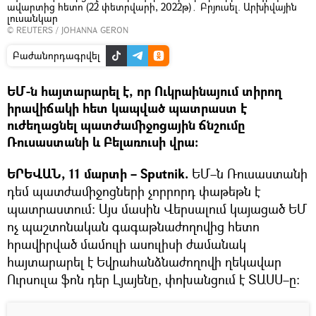
ավարտից հետո (22 փետրվարի, 2022թ)․ Բրյուսել. Արխիվային
լուսանկար
©
REUTERS
/ JOHANNA GERON
Բաժանորդագրվել
ԵՄ-ն հայտարարել է, որ Ուկրաինայում տիրող
իրավիճակի հետ կապված պատրաստ է
ուժեղացնել պատժամիջոցային ճնշումը
Ռուսաստանի և Բելառուսի վրա։
ԵՐԵՎԱՆ, 11 մարտի – Sputnik.
ԵՄ–ն Ռուսաստանի
դեմ պատժամիջոցների չորրորդ փաթեթն է
պատրաստում։ Այս մասին Վերսալում կայացած ԵՄ
ոչ պաշտոնական գագաթնաժողովից հետո
հրավիրված մամուլի ասուլիսի ժամանակ
հայտարարել է Եվրահանձնաժողովի ղեկավար
Ուրսուլա ֆոն դեր Լյայենը, փոխանցում է ՏԱՍՍ–ը։