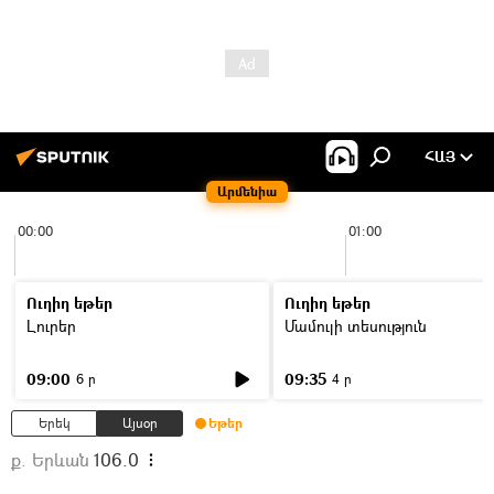
ՀԱՅ
Արմենիա
00:00
01:00
Ուղիղ եթեր
Ուղիղ եթեր
Լուրեր
Մամուլի տեսություն
09:00
09:35
6 ր
4 ր
Երեկ
Այսօր
Եթեր
ք. Երևան
106.0