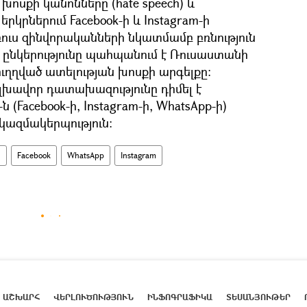
խոսքի կանոնները (hate speech) և
կրներում Facebook-ի և Instagram-ի
ուս զինվորականների նկատմամբ բռնություն
 ընկերությունը պահպանում է Ռուսաստանի
ւղղված ատելության խոսքի արգելքը։
լխավոր դատախազությունը դիմել է
(Facebook-ի, Instagram-ի, WhatsApp-ի)
կազմակերպություն։
ն
Facebook
WhatsApp
Instagram
ԱՇԽԱՐՀ
ՎԵՐԼՈՒԾՈՒԹՅՈՒՆ
ԻՆՖՈԳՐԱՖԻԿԱ
ՏԵՍԱՆՅՈՒԹԵՐ