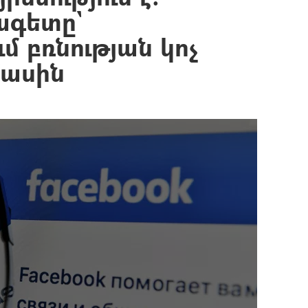
ագետը`
մ բռնության կոչ
մասին