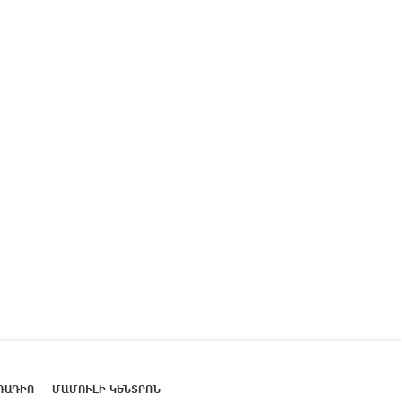
ՌԱԴԻՈ
ՄԱՄՈՒԼԻ ԿԵՆՏՐՈՆ