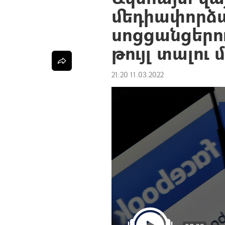
մեդիափորձ
սոցցանցերու
թույլ տալու 
21:20 11.03.2022