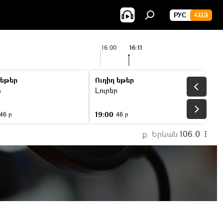
РУС
ՀԱՅ
16:00
16:11
 եթեր
Ուղիղ եթեր
ր
Լուրեր
19:00
46 ր
46 ր
ք. Երևան
106.0