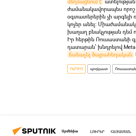
մեղմացնում է
ատելության 
ժամանակավորապես որոշ եր
օգտատերերին չի արգելի ռ
կոչեր անել։ Միաժամանակ
խաղաղ բնակչության դեմ ո
Իր հերթին Ռուսաստանի գ
դատարան՝ խնդրելով Meta-ն 
ճանաչել ծայրահեղական
ՌԱԴԻՈ
պոդկաստ
Ռուսաստա
Արմենիա
ԼՈՒՐԵՐ
ՀԱՅԱՍՏԱՆ