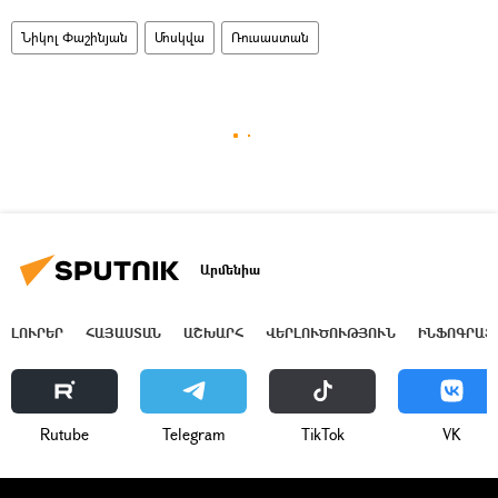
Նիկոլ Փաշինյան
Մոսկվա
Ռուսաստան
Արմենիա
ԼՈՒՐԵՐ
ՀԱՅԱՍՏԱՆ
ԱՇԽԱՐՀ
ՎԵՐԼՈՒԾՈՒԹՅՈՒՆ
ԻՆՖՈԳՐԱՖ
Rutube
Telegram
ТikТоk
VK