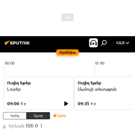
ՀԱՅ
Արմենիա
00:00
01:00
Ուղիղ եթեր
Ուղիղ եթեր
Լուրեր
Մամուլի տեսություն
09:00
09:35
6 ր
4 ր
Երեկ
Այսօր
Եթեր
ք. Երևան
106.0