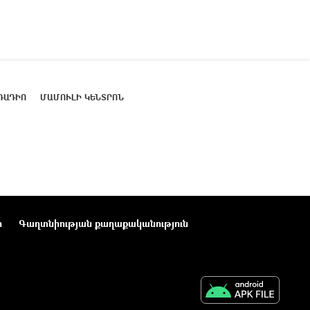
ՌԱԴԻՈ
ՄԱՄՈՒԼԻ ԿԵՆՏՐՈՆ
ր
Գաղտնիության քաղաքականություն