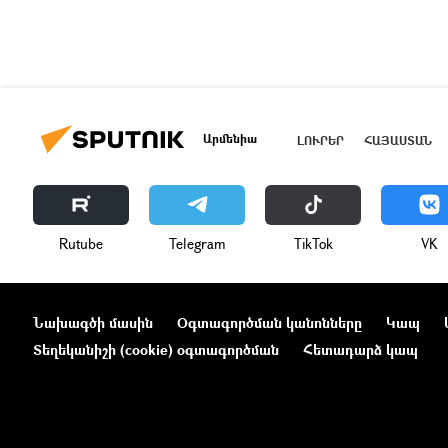
Արմենիա
ԼՈՒՐԵՐ
ՀԱՅԱՍՏԱՆ
Rutube
Telegram
ТikТоk
VK
Նախագծի մասին
Օգտագործման կանոնները
Կապ
Տեղեկանիշի (cookie) օգտագործման
Հետադարձ կապ