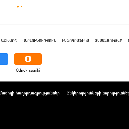
ԱՇԽԱՐՀ
ՎԵՐԼՈՒԾՈՒԹՅՈՒՆ
ԻՆՖՈԳՐԱՖԻԿԱ
ՏԵՍԱՆՅՈՒԹԵՐ
Odnoklassniki
Մամուլի հաղորդագրություններ
Ընկերությունների նորություննե