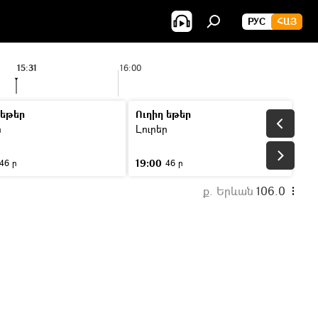
РУС
ՀԱՅ
15:31
16:00
 եթեր
Ուղիղ եթեր
ր
Լուրեր
19:00
46 ր
46 ր
ք. Երևան
106.0