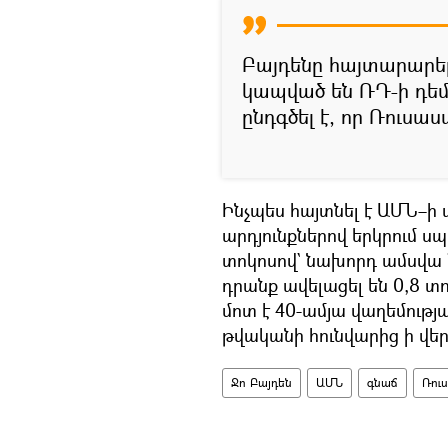
Բայդենը հայտարարել 
կապված են ՌԴ-ի դե
ընդգծել է, որ Ռուսա
Ինչպես հայտնել է ԱՄՆ–
արդյունքներով երկրում ս
տոկոսով` նախորդ ամսվա 
դրանք ավելացել են 0,8 տ
մոտ է 40-ամյա վաղեմությա
թվականի հունվարից ի վե
Ջո Բայդեն
ԱՄՆ
գնաճ
Ռու