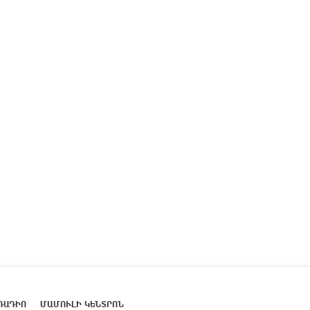
ՌԱԴԻՈ
ՄԱՄՈՒԼԻ ԿԵՆՏՐՈՆ