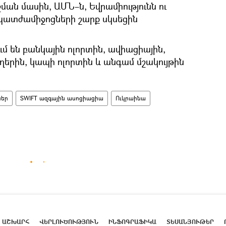
շման մասին, ԱՄՆ–ն, Եվրամիությունն ու
պատժամիջոցների շարք սկսեցին
մ են բանկային ոլորտին, ավիացիային,
ղերին, կապի ոլորտին և անգամ մշակույթին
ներ
SWIFT ազգային ասոցիացիա
Ուկրաինա
ԱՇԽԱՐՀ
ՎԵՐԼՈՒԾՈՒԹՅՈՒՆ
ԻՆՖՈԳՐԱՖԻԿԱ
ՏԵՍԱՆՅՈՒԹԵՐ