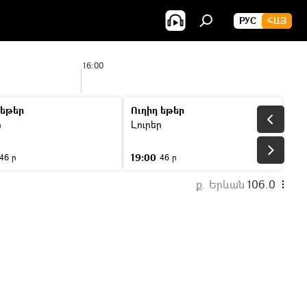
РУС
ՀԱՅ
16:00
17:0
 եթեր
Ուղիղ եթեր
ր
Լուրեր
19:00
46 ր
46 ր
ք. Երևան
106.0