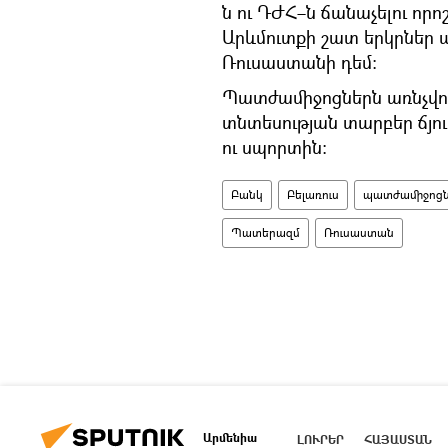
ն ու ԴԺՀ–ն ճանաչելու որո
Արևմուտքի շատ երկրներ 
Ռուսաստանի դեմ։
Պատժամիջոցներն առնչվու
տնտեսության տարբեր ճյու
ու սպորտին։
Բանկ
Բելառուս
պատժամիջոց
Պատերազմ
Ռուսաստան
Արմենիա
ԼՈՒՐԵՐ
ՀԱՅԱՍՏԱՆ