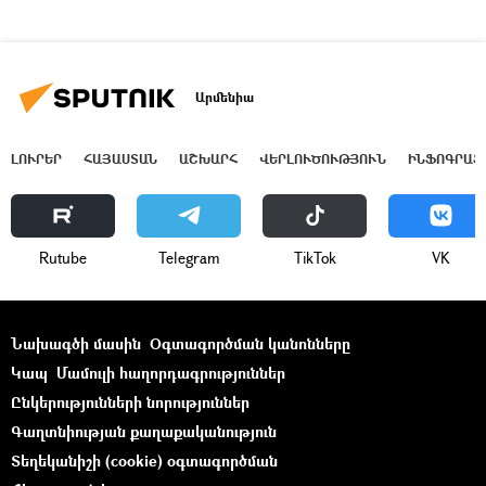
Արմենիա
ԼՈՒՐԵՐ
ՀԱՅԱՍՏԱՆ
ԱՇԽԱՐՀ
ՎԵՐԼՈՒԾՈՒԹՅՈՒՆ
ԻՆՖՈԳՐԱՖ
Rutube
Telegram
ТikТоk
VK
Նախագծի մասին
Օգտագործման կանոնները
Կապ
Մամուլի հաղորդագրություններ
Ընկերությունների նորություններ
Գաղտնիության քաղաքականություն
Տեղեկանիշի (cookie) օգտագործման