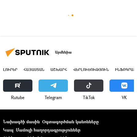
Արմենիա
ԼՈՒՐԵՐ
ՀԱՅԱՍՏԱՆ
ԱՇԽԱՐՀ
ՎԵՐԼՈՒԾՈՒԹՅՈՒՆ
ԻՆՖՈԳՐԱՖ
Rutube
Telegram
ТikТоk
VK
Նախագծի մասին
Օգտագործման կանոնները
Կապ
Մամուլի հաղորդագրություններ