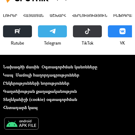
ԼՈՒՐԵՐ
ՀԱՅԱՍՏԱՆ
ԱՇԽԱՐՀ
ՎԵՐԼՈՒԾՈՒԹՅՈՒՆ
ԻՆՖՈԳՐԱՖ
Rutube
Telegram
ТikТоk
VK
Նախագծի մասին
Օգտագործման կանոնները
Կապ
Մամուլի հաղորդագրություններ
Ընկերությունների նորություններ
Գաղտնիության քաղաքականություն
Տեղեկանիշի (cookie) օգտագործման
Հետադարձ կապ