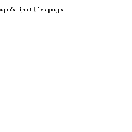
ւզում», մյուսն էլ՝ «եղբայր»։