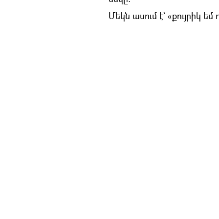
Մեկն ասում է՝ «քույրիկ եմ ո