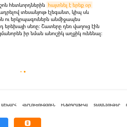
ւշոն հետևորդներին
հայտնել է երեք օր 
ադրելով տեսանյութ էլեգանտ, կիպ սև
րն ու երկրպագուներն անմիջապես
դ երեխայի սեռը։ Շատերը դեռ վաղուց էին
յմանորեն իր նման անուշիկ աղջիկ ունենալ։
ԱՇԽԱՐՀ
ՎԵՐԼՈՒԾՈՒԹՅՈՒՆ
ԻՆՖՈԳՐԱՖԻԿԱ
ՏԵՍԱՆՅՈՒԹԵՐ