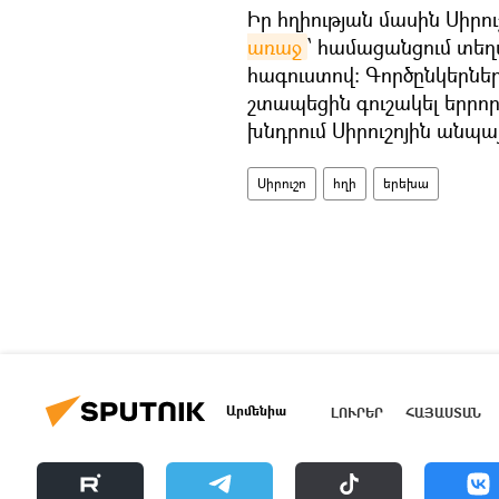
Իր հղիության մասին Սիրո
առաջ
՝ համացանցում տեղ
հագուստով։ Գործընկերնե
շտապեցին գուշակել երրոր
խնդրում Սիրուշոյին անպա
Սիրուշո
հղի
երեխա
Արմենիա
ԼՈՒՐԵՐ
ՀԱՅԱՍՏԱՆ