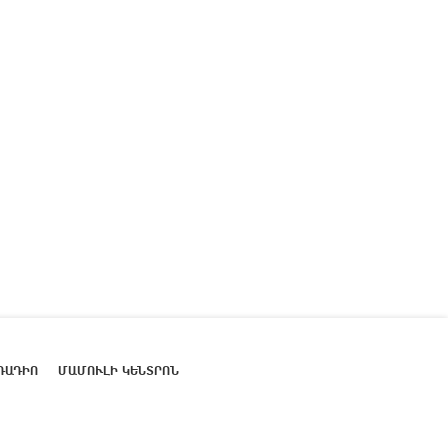
ՌԱԴԻՈ
ՄԱՄՈՒԼԻ ԿԵՆՏՐՈՆ