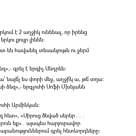
կում է 2 աղջիկ ունենալ, որ իրենց
րկու քույր լինեն։
ատ են հավանել տեսանյութն ու ջերմ
զ»,- գրել է երգիչ Անդրեն։
՝ նայե՞լ ես փորի մեջ, աղջի՞կ ա, թե՞ տղա։
 ձեզ»,- երգչուհի Սոֆի Մխեյանն
գչուհի Արմինկան։
եզ հետ», «Սիրուց ծնված սերեր․․․
իրուն եք»․ այսպես հարյուրավոր
բանություններում գրել հետևորդները։