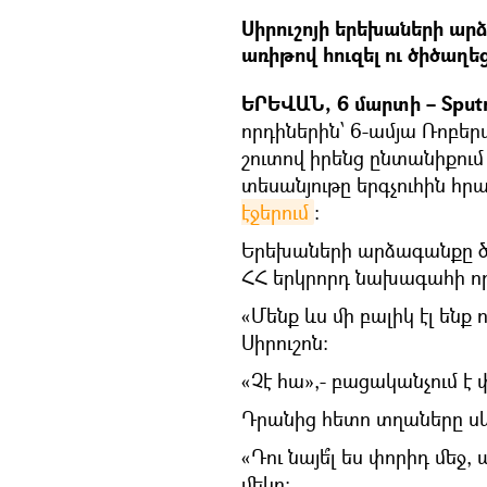
Սիրուշոյի երեխաների ար
առիթով հուզել ու ծիծաղե
ԵՐԵՎԱՆ, 6 մարտի – Sput
որդիներին՝ 6-ամյա Ռոբեր
շուտով իրենց ընտանիքում
տեսանյութը երգչուհին հրա
էջերում
։
Երեխաների արձագանքը ծիծ
ՀՀ երկրորդ նախագահի որ
«Մենք ևս մի բալիկ էլ ենք ո
Սիրուշոն։
«Չէ հա»,- բացականչում է 
Դրանից հետո տղաները սկսո
«Դու նայե՞լ ես փորիդ մեջ,
մեկը։