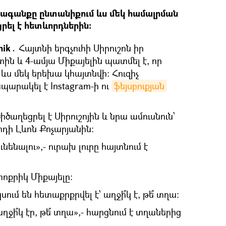
ձագանքը ընտանիքում ևս մեկ համալրման
ցրել է հետևորդներին։
nik․
Հայտնի երգչուհի Սիրուշոն իր
տին և 4-ամյա Միքայելին պատմել է, որ
 ևս մեկ երեխա կհայտնվի։ Հուզիչ
պարակել է Instagram-ի ու
ֆեյսբուքյան 
աղեցրել է Սիրուշոյին և նրա ամուսնուն՝
դի Լևոն Քոչարյանին։
ւնենալու»,- ուրախ լուրը հայտնում է
փոքրիկ Միքայելը։
ւմ են հետաքրքրվել է՝ աղջի՞կ է, թե՞ տղա։
 աղջի՞կ էր, թե՞ տղա»,- հարցնում է տղաներից