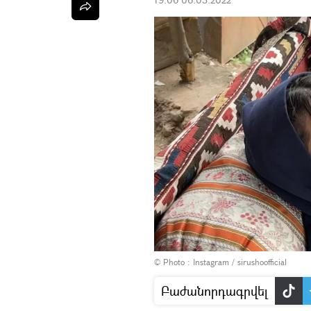
© Photo :
Instagram / sirushoofficial
Բաժանորդագրվել