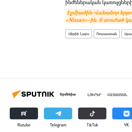
ինժեներական կառույցների
Էջմիածին-Վանաձոր երթո
«Nissan»–ին. 6 տուժած կ
Վերին Լարս
Ռուսաստան
Վրա
Արմենիա
ԼՈՒՐԵՐ
ՀԱՅԱՍՏԱՆ
Rutube
Telegram
ТikТоk
VK