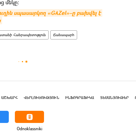
ց մեկը։
ւղին սպասարկող «GAZel»–ը բախվել է 
ա
ստանի Հանրապետություն
Ճանապարհ
ԱՇԽԱՐՀ
ՎԵՐԼՈՒԾՈՒԹՅՈՒՆ
ԻՆՖՈԳՐԱՖԻԿԱ
ՏԵՍԱՆՅՈՒԹԵՐ
Odnoklassniki