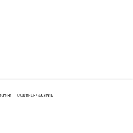
ՌԱԴԻՈ
ՄԱՄՈՒԼԻ ԿԵՆՏՐՈՆ