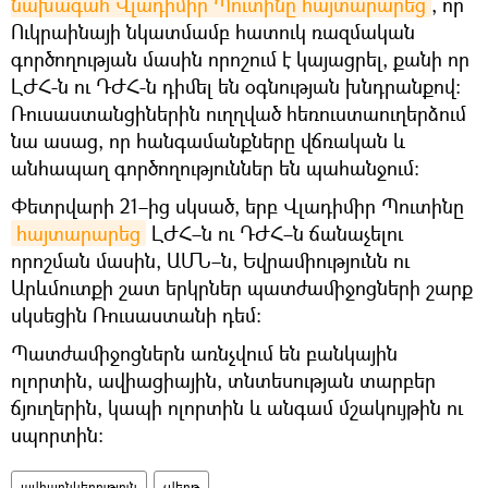
նախագահ Վլադիմիր Պուտինը հայտարարեց
, որ
Ուկրաինայի նկատմամբ հատուկ ռազմական
գործողության մասին որոշում է կայացրել, քանի որ
ԼԺՀ-ն ու ԴԺՀ-ն դիմել են օգնության խնդրանքով։
Ռուսաստանցիներին ուղղված հեռուստաուղերձում
նա ասաց, որ հանգամանքները վճռական և
անհապաղ գործողություններ են պահանջում։
Փետրվարի 21–ից սկսած, երբ Վլադիմիր Պուտինը
հայտարարեց
ԼԺՀ–ն ու ԴԺՀ–ն ճանաչելու
որոշման մասին, ԱՄՆ–ն, Եվրամիությունն ու
Արևմուտքի շատ երկրներ պատժամիջոցների շարք
սկսեցին Ռուսաստանի դեմ։
Պատժամիջոցներն առնչվում են բանկային
ոլորտին, ավիացիային, տնտեսության տարբեր
ճյուղերին, կապի ոլորտին և անգամ մշակույթին ու
սպորտին։
ավիաընկերություն
չվերթ