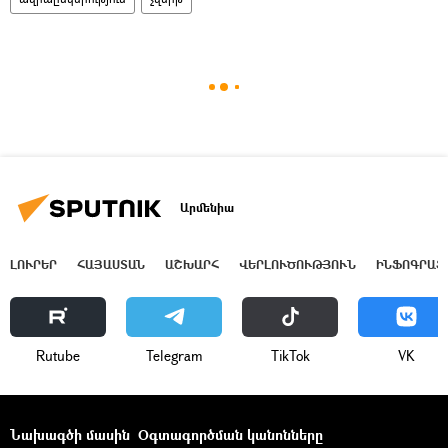
Արմենիա
ԼՈՒՐԵՐ
ՀԱՅԱՍՏԱՆ
ԱՇԽԱՐՀ
ՎԵՐԼՈՒԾՈՒԹՅՈՒՆ
ԻՆՖՈԳՐԱՖ
Rutube
Telegram
ТikТоk
VK
Նախագծի մասին
Օգտագործման կանոնները