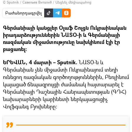
© Sputnik / Савельев Виталий
/
Անցնել մեդիապահոց
Բաժանորդագրվել
Գերմանիայի կանցլեր Օլաֆ Շոլցն Ուկրաինական
իրադարձություններին ՆԱՏՕ-ի և Գերմանիայի
ռազմական միջամտությունը նախկինում էլի էր
բացառել։
ԵՐԵՎԱՆ, 4 մարտի – Sputnik.
ՆԱՏՕ-ն և
Գերմանիան չեն միջամտի Ուկրաինայում տեղի
ունեցող ռազմական գործողություններին, Բեռլինում
կայացած ճեպազրույցի ժամանակ հայտարարել է
Գերմանիայի Դաշնային Հանրապետության (ԳԴՀ)
նախարարների կաբինետի ներկայացուցիչ
Վոլֆգանգ Բյուխները։