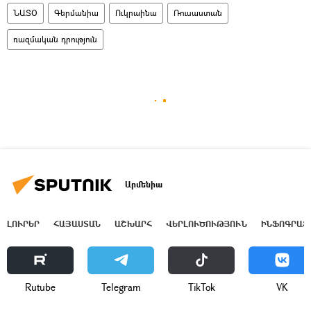
ՆԱՏՕ
Գերմանիա
Ուկրաինա
Ռուսաստան
ռազմական դրություն
Արմենիա
ԼՈՒՐԵՐ
ՀԱՅԱՍՏԱՆ
ԱՇԽԱՐՀ
ՎԵՐԼՈՒԾՈՒԹՅՈՒՆ
ԻՆՖՈԳՐԱՖ
Rutube
Telegram
ТikТоk
VK