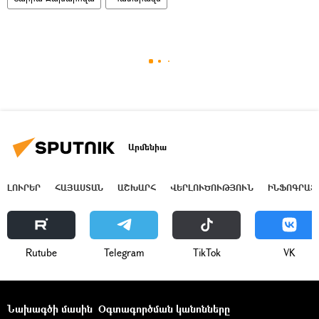
Արմենիա
ԼՈՒՐԵՐ
ՀԱՅԱՍՏԱՆ
ԱՇԽԱՐՀ
ՎԵՐԼՈՒԾՈՒԹՅՈՒՆ
ԻՆՖՈԳՐԱՖ
Rutube
Telegram
ТikТоk
VK
Նախագծի մասին
Օգտագործման կանոնները