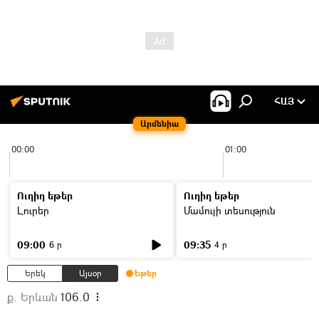
ՀԱՅ
Արմենիա
00:00
01:00
Ուղիղ եթեր
Ուղիղ եթեր
Լուրեր
Մամուլի տեսություն
09:00
09:35
6 ր
4 ր
Երեկ
Այսօր
Եթեր
ք. Երևան
106.0