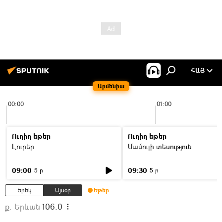
ՀԱՅ
Արմենիա
00:00
01:00
Ուղիղ եթեր
Ուղիղ եթեր
Լուրեր
Մամուլի տեսություն
09:00
09:30
5 ր
5 ր
Երեկ
Այսօր
Եթեր
ք. Երևան
106.0