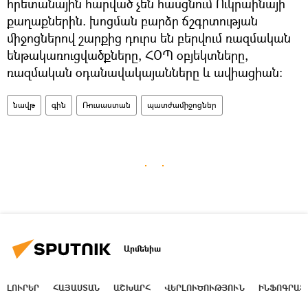
հրետանային հարված չեն հասցնում Ուկրաինայի
քաղաքներին. խոցման բարձր ճշգրտության
միջոցներով շարքից դուրս են բերվում ռազմական
ենթակառուցվածքները, ՀՕՊ օբյեկտները,
ռազմական օդանավակայանները և ավիացիան:
նավթ
գին
Ռուսաստան
պատժամիջոցներ
Արմենիա
ԼՈՒՐԵՐ
ՀԱՅԱՍՏԱՆ
ԱՇԽԱՐՀ
ՎԵՐԼՈՒԾՈՒԹՅՈՒՆ
ԻՆՖՈԳՐԱՖ