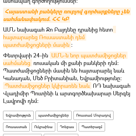
անհապաղ գործողություններ։
Հայաստանի բանկերը ռուբլով գործարքները չեն 
սահմանափակում. ՀՀ ԿԲ
ԱՄՆ նախագահ Ջո Բայդենը դրանից հետո
հայտարարեց Ռուսաստանի դեմ 
պատժամիջոցների մասին
։
Փետրվարի 24–ին
ԱՄՆ-ն նոր պատժամիջոցներ 
սահմանեց
ռուսական մի քանի բանկերի դեմ։
Պատժամիջոցների մասին են հայտարարել նաև
Կանադան, Մեծ Բրիտանիան, Եվրամիությունը։
Պատժամիջոցներ կկիրառեն նաև
ՌԴ նախագահ
Վլադիմիր Պուտինի և արտգործնախարար Սերգեյ
Լավրովի դեմ։
Եվրամիություն
պատժամիջոցներ
Ռուստամ Մուրադով
Ռուսաստան
Ուկրաինա
Դոնբաս
Պատերազմ