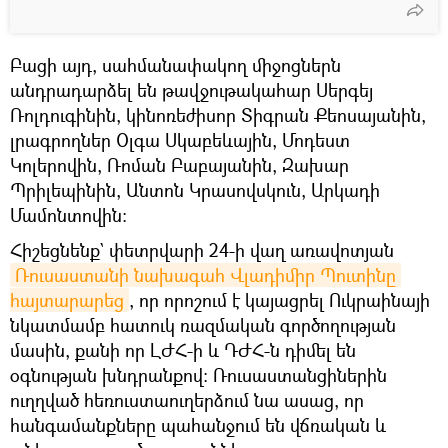
Բացի այդ, սահմանափակող միջոցներն
անդրադարձել են թավջութակահար Սերգեյ
Ռոլդուգինին, կինոռեժիսոր Տիգրան Քեոսայանին,
լրագրողներ Օլգա Սկաբեևային, Մոդեստ
Կոլերովին, Ռոման Բաբայանին, Զախար
Պրիլեպինին, Անտոն Կրասովսկուն, Արկադի
Մամոնտովին:
Հիշեցնենք` փետրվարի 24-ի վաղ առավոտյան
Ռուսաստանի նախագահ Վլադիմիր Պուտինը 
հայտարարեց
, որ որոշում է կայացրել Ուկրաինայի
նկատմամբ հատուկ ռազմական գործողության
մասին, քանի որ ԼԺՀ-ի և ԴԺՀ-ն դիմել են
օգնության խնդրանքով։ Ռուսաստանցիներին
ուղղված հեռուստաուղերձում նա ասաց, որ
հանգամանքները պահանջում են վճռական և