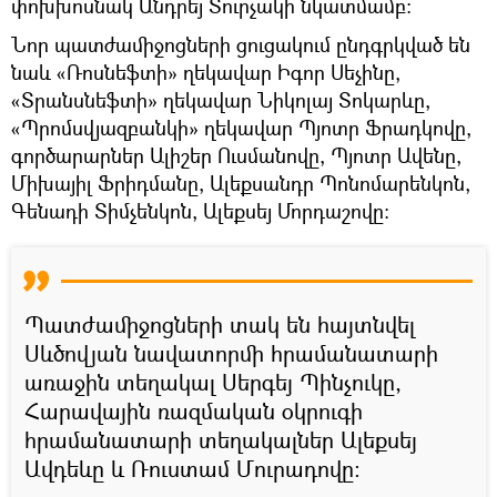
փոխխոսնակ Անդրեյ Տուրչակի նկատմամբ:
Նոր պատժամիջոցների ցուցակում ընդգրկված են
նաև «Ռոսնեֆտի» ղեկավար Իգոր Սեչինը,
«Տրանսնեֆտի» ղեկավար Նիկոլայ Տոկարևը,
«Պրոմսվյազբանկի» ղեկավար Պյոտր Ֆրադկովը,
գործարարներ Ալիշեր Ուսմանովը, Պյոտր Ավենը,
Միխայիլ Ֆրիդմանը, Ալեքսանդր Պոնոմարենկոն,
Գենադի Տիմչենկոն, Ալեքսեյ Մորդաշովը:
Պատժամիջոցների տակ են հայտնվել
Սևծովյան նավատորմի հրամանատարի
առաջին տեղակալ Սերգեյ Պինչուկը,
Հարավային ռազմական օկրուգի
հրամանատարի տեղակալներ Ալեքսեյ
Ավդեևը և Ռուստամ Մուրադովը։