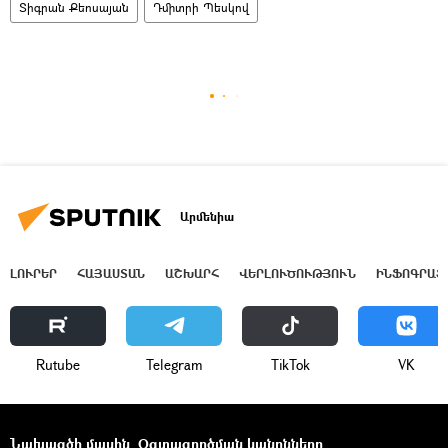
Տիգրան Քեոսայան
Դմիտրի Պեսկով
Արմենիա
ԼՈՒՐԵՐ
ՀԱՅԱՍՏԱՆ
ԱՇԽԱՐՀ
ՎԵՐԼՈՒԾՈՒԹՅՈՒՆ
ԻՆՖՈԳՐԱՖ
Rutube
Telegram
ТikТоk
VK
Նախագծի մասին
Օգտագործման կանոնները