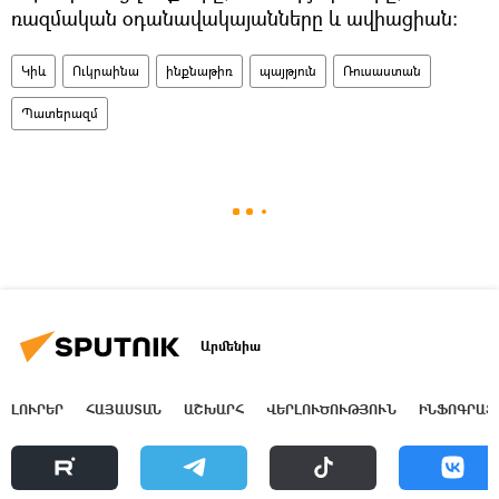
ռազմական օդանավակայանները և ավիացիան:
Կիև
Ուկրաինա
ինքնաթիռ
պայթյուն
Ռուսաստան
Պատերազմ
Արմենիա
ԼՈՒՐԵՐ
ՀԱՅԱՍՏԱՆ
ԱՇԽԱՐՀ
ՎԵՐԼՈՒԾՈՒԹՅՈՒՆ
ԻՆՖՈԳՐԱՖ