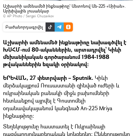
Աշխարհի ամենամեծ ինքնաթիռը՝ Անտոնով Ան-225 «Մրիան».
Արխիվային լուսանկար
© AP Photo / Sergei Chuzavkov
Բաժանորդագրվել
Աշխարհի ամենամեծ ինքնաթիռը նախագծվել է
ԽՍՀՄ-ում 80-ականներին, արտադրվել` Կիևի
մեխանիկական գործարանում 1984-1988
թվականներին եզակի օրինակով։
ԵՐԵՎԱՆ, 27 փետրվարի – Sputnik.
Կիևի
մերձակայքում Ռուսաստանի զինված ուժերի և
ուկրաինական բանակի միջև բախումների
հետևանքով այրվել է Գոստոմելի
օդանավակայանում կանգնած An-225 Mriya
ինքնաթիռը։
Տեղեկությունը հաստատել է Ուկրաինայի
ռազմարդյունաբերական կոնցեռնը։ Ընկերությունը