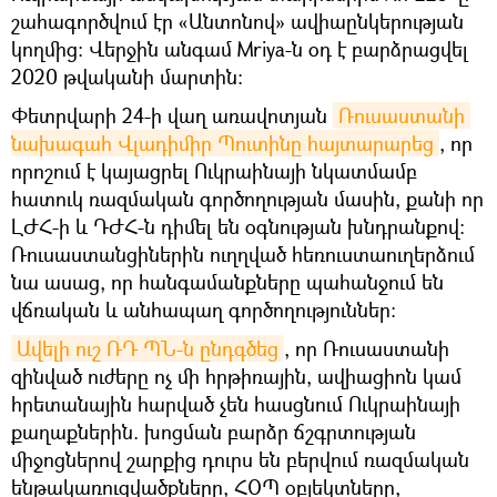
շահագործվում էր «Անտոնով» ավիաընկերության
կողմից։ Վերջին անգամ Mriya-ն օդ է բարձրացվել
2020 թվականի մարտին։
Փետրվարի 24-ի վաղ առավոտյան
Ռուսաստանի 
նախագահ Վլադիմիր Պուտինը հայտարարեց
, որ
որոշում է կայացրել Ուկրաինայի նկատմամբ
հատուկ ռազմական գործողության մասին, քանի որ
ԼԺՀ-ի և ԴԺՀ-ն դիմել են օգնության խնդրանքով։
Ռուսաստանցիներին ուղղված հեռուստաուղերձում
նա ասաց, որ հանգամանքները պահանջում են
վճռական և անհապաղ գործողություններ։
Ավելի ուշ ՌԴ ՊՆ-ն ընդգծեց
, որ Ռուսաստանի
զինված ուժերը ոչ մի հրթիռային, ավիացիոն կամ
հրետանային հարված չեն հասցնում Ուկրաինայի
քաղաքներին. խոցման բարձր ճշգրտության
միջոցներով շարքից դուրս են բերվում ռազմական
ենթակառուցվածքները, ՀՕՊ օբյեկտները,