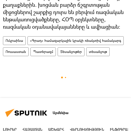
քաղաքներին. խոցման բարձր ճշգրտության
միջոցներով շարքից դուրս են բերվում ռազմական
ենթակառուցվածքները, ՀՕՊ օբյեկտները,
ռազմական օդանավակայանները և ավիացիան:
Ուկրաինա
«Գրադ» համազարկային կրակի ռեակտիվ համակարգ
Ռուսաստան
Պատերազմ
Տեսանյութեր
տեսանյութ
Արմենիա
ԼՈՒՐԵՐ
ՀԱՅԱՍՏԱՆ
ԱՇԽԱՐՀ
ՎԵՐԼՈՒԾՈՒԹՅՈՒՆ
ԻՆՖՈԳՐԱՖ