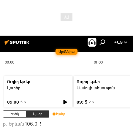
ՀԱՅ
Արմենիա
00:00
01:00
Ուղիղ եթեր
Ուղիղ եթեր
Լուրեր
Մամուլի տեսություն
09:00
09:15
5 ր
2 ր
Երեկ
Այսօր
Եթեր
ք. Երևան
106.0