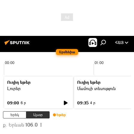
ՀԱՅ
Արմենիա
00:00
01:00
Ուղիղ եթեր
Ուղիղ եթեր
Լուրեր
Մամուլի տեսություն
09:00
09:35
6 ր
4 ր
Երեկ
Այսօր
Եթեր
ք. Երևան
106.0