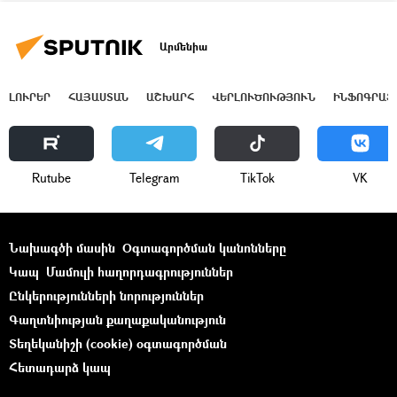
Արմենիա
ԼՈՒՐԵՐ
ՀԱՅԱՍՏԱՆ
ԱՇԽԱՐՀ
ՎԵՐԼՈՒԾՈՒԹՅՈՒՆ
ԻՆՖՈԳՐԱՖ
Rutube
Telegram
ТikТоk
VK
Նախագծի մասին
Օգտագործման կանոնները
Կապ
Մամուլի հաղորդագրություններ
Ընկերությունների նորություններ
Գաղտնիության քաղաքականություն
Տեղեկանիշի (cookie) օգտագործման
Հետադարձ կապ