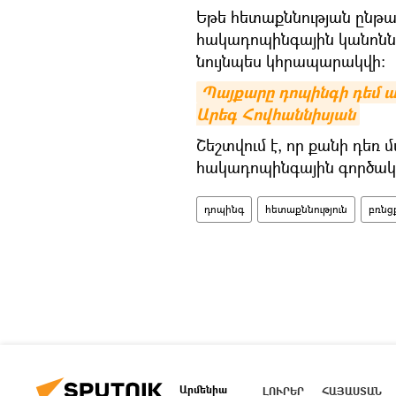
Եթե հետաքննության ընթա
հակադոպինգային կանոնն
նույնպես կհրապարակվի։
Պայքարը դոպինգի դեմ ամ
Արեգ Հովհաննիսյան
Շեշտվում է, որ քանի դեռ 
հակադոպինգային գործակալ
դոպինգ
հետաքննություն
բռնց
Արմենիա
ԼՈՒՐԵՐ
ՀԱՅԱՍՏԱՆ