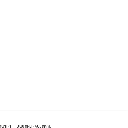
ՌԱԴԻՈ
ՄԱՄՈՒԼԻ ԿԵՆՏՐՈՆ