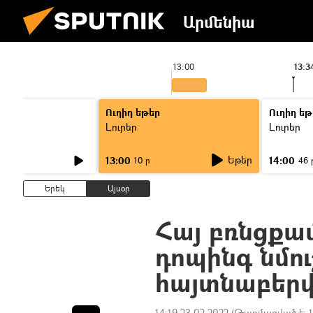
Արմենիա
13:00
13:3
Ուղիղ եթեր
Ուղիղ եթ
Լուրեր
Լուրեր
Եթեր
13:00
14:00
10 ր
46 
Երեկ
Այսօր
Հայ բռնցքա
դոպինգ նմո
հայտնաբերվե
14:19 23.02.2022
(Թարմացված է: