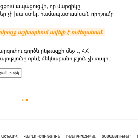
ցքում ապացուցվի, որ մարզիկը
եր չի խախտել, համապատասխան որոշումը
բողջ աշխարհում ավելի է ուժեղանում. 
մարզուհու գործն ընթացքի մեջ է, ՀՀ
ությունը որևէ մեկնաբանություն չի տալու:
քամարտիկ
ԱՇԽԱՐՀ
ՎԵՐԼՈՒԾՈՒԹՅՈՒՆ
ԻՆՖՈԳՐԱՖԻԿԱ
ՏԵՍԱՆՅՈՒԹԵՐ