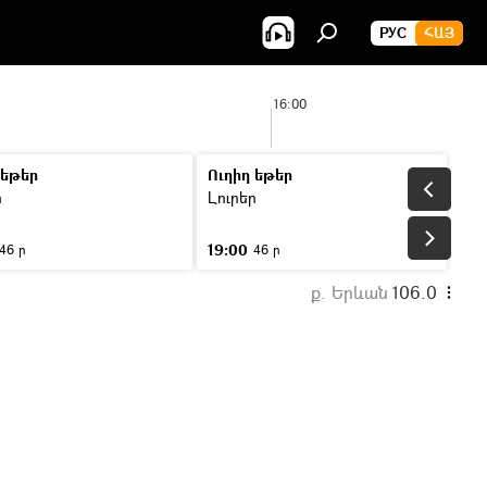
РУС
ՀԱՅ
16:00
 եթեր
Ուղիղ եթեր
ր
Լուրեր
19:00
46 ր
46 ր
ք. Երևան
106.0